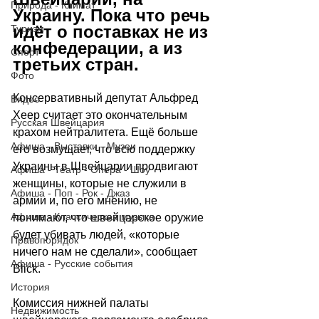
Природа - Климат
Украину. Пока что речь 
идёт о поставках не из 
Туризм
конфедерации, а из 
Спорт
третьих стран. 
Фото
Консервативный депутат Альфред 
Видео
Хеер считает это окончательным 
Русская Швейцария
крахом нейтралитета. Ещё больше 
Афиша - Выставки - Музеи
его возмущает, что всю поддержку 
Украины в Швейцарии продвигают 
Афиша - Театр - Опера - Шоу
женщины, которые не служили в 
Афиша - Поп - Рок - Джаз
армии и, по его мнению, не 
Афиша - Классическая музыка
понимают, что швейцарское оружие 
будет убивать людей, «которые 
Правопорядок
ничего нам не сделали», сообщает 
Афиша - Русские события
Blick.
История
Комиссия нижней палаты 
Недвижимость