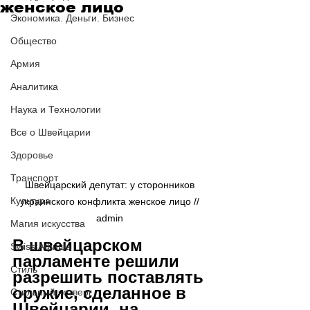
женское лицо
Экономика. Деньги. Бизнес
Общество
Армия
Аналитика
Наука и Технологии
Все о Швейцарии
Здоровье
Транспорт
Швейцарский депутат: у сторонников 
Культура
украинского конфликта женское лицо // 
admin 
Магия искусства
В швейцарском 
Swiss Афиша
парламенте решили 
Стиль
разрешить поставлять 
оружие, сделанное в 
Стильный четверг
Швейцарии, на 