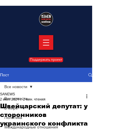
Поддержать проект
Пост
Все новости
SANEWS
Все новости
2 июл. 2024 г.
2 мин. чтения
Швейцарский депутат: у
В мире
сторонников
Политика
украинского конфликта
Международные отношения