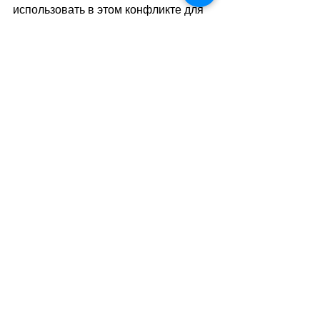
использовать в этом конфликте для 
убийства людей, которые ничего нам 
не сделали, и якобы для защиты 
наших ценностей на Украине, то им 
логично послать туда своих мужей и 
сыновей».
//sa
(тв)
Теги:
международные отношения
политика
Международные отношения
Смотреть все
Похожие посты