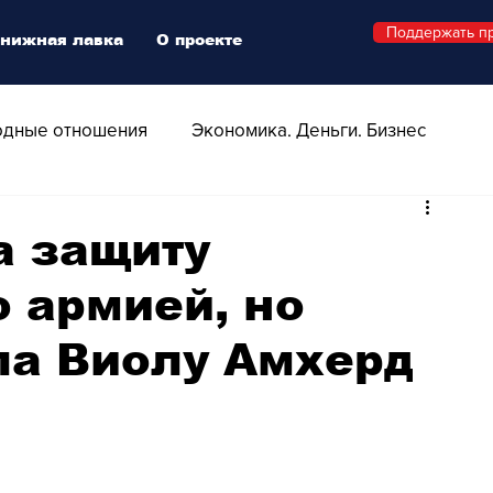
Поддержать п
нижная лавка
О проекте
дные отношения
Экономика. Деньги. Бизнес
 Технологии
Все о Швейцарии
Здоровье
а защиту
 армией, но
Swiss Афиша
Стиль
Стильный четверг
ла Виолу Амхерд
о
Видео
Русская Швейцария
ера - Шоу
Афиша - Поп - Рок - Джаз