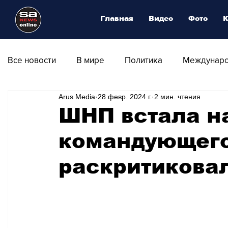
Главная
Видео
Фото
К
Все новости
В мире
Политика
Междунаро
Arus Media
28 февр. 2024 г.
2 мин. чтения
Общество
Армия
Аналитика
Наука и
ШНП встала н
командующего
Транспорт
Культура
Магия искусства
раскритикова
Природа - Климат
Туризм
Спорт
Фот
Афиша - Выставки - Музеи
Афиша - Театр - Оп