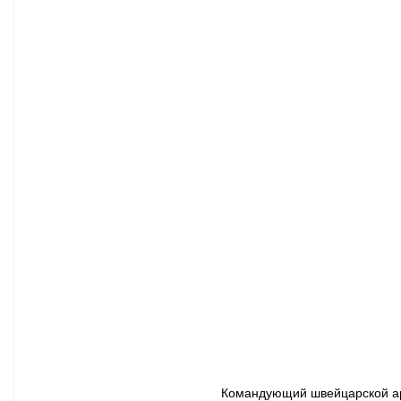
Афиша - Классическая музыка
Правопорядок
Недвижимость
Командующий швейцарской арм