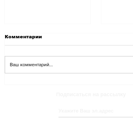
Комментарии
Ваш комментарий...
Президент Швейцарии
Комитет
не ожидает нападения
безопа
на страну в
Национа
Подписаться на рассылку
ближайшие шесть
хочет з
месяцев
Виолу А
в НАТО