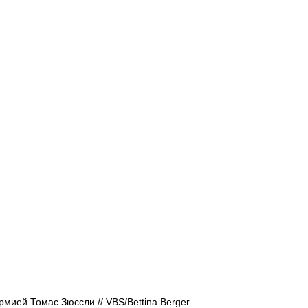
Афиша - Русские события
История
ией Томас Зюссли // VBS/Bettina Berger