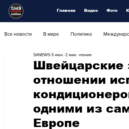
Главная
Видео
Фото
К
Все новости
В мире
Политика
Междунаро
SANEWS
5 июн.
2 мин. чтения
Общество
Армия
Аналитика
Наука и
Швейцарские 
отношении ис
Транспорт
Культура
Магия искусства
кондиционеро
Природа - Климат
Туризм
Спорт
Фот
одними из сам
Европе
Афиша - Выставки - Музеи
Афиша - Театр - Оп