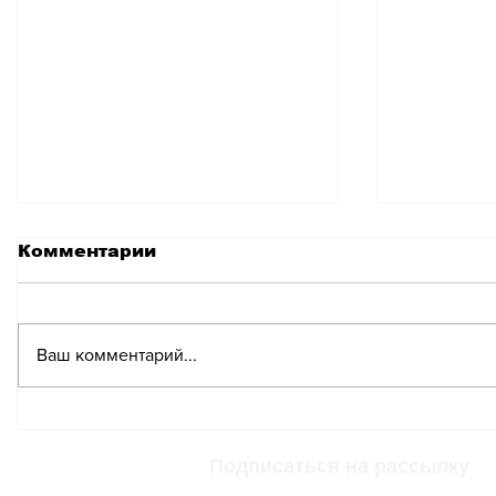
Комментарии
Ваш комментарий...
Жара в швейцарских
Жара в
школах: как
как кан
адаптироваться к
теплово
Подписаться на рассылку
новым условиям
нужно з