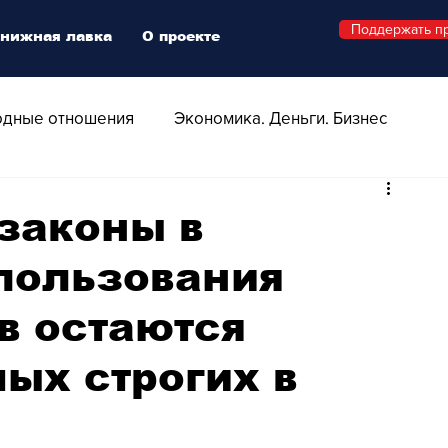
Поддержать п
нижная лавка
О проекте
дные отношения
Экономика. Деньги. Бизнес
 Технологии
Все о Швейцарии
Здоровье
законы в
пользования
Swiss Афиша
Стиль
Стильный четверг
в остаются
о
Видео
Русская Швейцария
ых строгих в
ера - Шоу
Афиша - Поп - Рок - Джаз