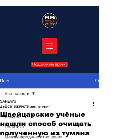
Поддержать проект
Пост
Все новости
SANEWS
Все новости
4 нояб. 2025 г.
1 мин. чтения
Швейцарские учёные
В мире
нашли способ очищать
Политика
полученную из тумана
Международные отношения