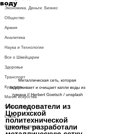
воду
Экономика. Деньги. Бизнес
Общество
Армия
Аналитика
Наука и Технологии
Все о Швейцарии
Здоровье
Транспорт
Металлическая сеть, которая 
Культура
задерживает и очищает капли воды из 
тумана // Herbert Goetsch / 
unsplash
Магия искусства
Исследователи из 
Swiss Афиша
Цюрихской 
Стиль
политехнической 
школы разработали 
Стильный четверг
металлическую сетку, 