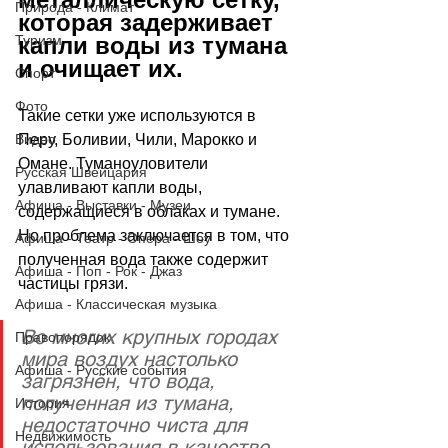
Природа - Климат
которая задерживает 
Туризм
капли воды из тумана 
и очищает их.
Спорт
Фото
Такие сетки уже используются в 
Видео
Перу, Боливии, Чили, Марокко и 
Омане. Туманоуловители 
Русская Швейцария
улавливают капли воды, 
Афиша - Выставки - Музеи
содержащиеся в облаках и тумане. 
Но проблема заключается в том, что 
Афиша - Театр - Опера - Шоу
полученная вода также содержит 
Афиша - Поп - Рок - Джаз
частицы грязи.
Афиша - Классическая музыка
Во многих крупных городах 
Правопорядок
мира воздух настолько 
Афиша - Русские события
загрязнён, что вода, 
полученная из тумана, 
История
недостаточно чиста для 
Недвижимость
использования в качестве 