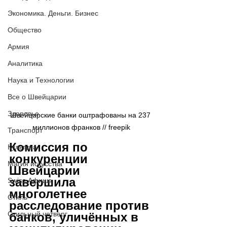
Экономика. Деньги. Бизнес
Общество
Армия
Аналитика
Наука и Технологии
Все о Швейцарии
Здоровье
Швейцарские банки оштрафованы на 237 
миллионов франков // freepik
Транспорт
Комиссия по 
Культура
конкуренции 
Магия искусства
Швейцарии 
завершила 
Swiss Афиша
многолетнее 
Стиль
расследование против 
Стильный четверг
банков, уличённых в 