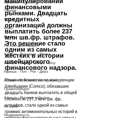
манипулировании 
Природа - Климат
финансовыми 
Туризм
рынками. Двадцать 
кредитных 
Спорт
организаций должны 
Фото
выплатить более 237 
млн шв.фр. штрафов. 
Видео
Это решение стало 
Русская Швейцария
одним из самых 
Афиша - Выставки - Музеи
жёстких в истории 
швейцарского 
Афиша - Театр - Опера - Шоу
финансового надзора.
Афиша - Поп - Рок - Джаз
Решение Комиссии по конкуренции 
Афиша - Классическая музыка
Швейцарии (Comco), обязавшее 
Правопорядок
двадцать банков выплатить в общей 
Афиша - Русские события
сложности 237,5 млн шв. фр. 
штрафов, стало одной из самых 
История
громких антимонопольных историй в 
Недвижимость
истории финансового рынка страны 