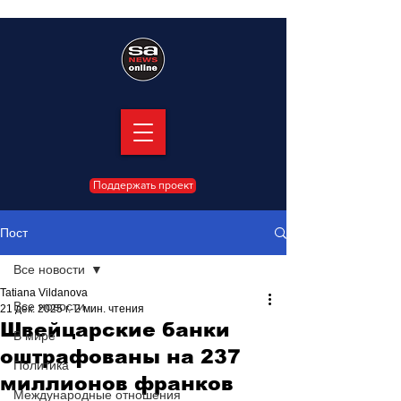
Поддержать проект
Пост
Все новости
Tatiana Vildanova
Все новости
21 дек. 2025 г.
2 мин. чтения
Швейцарские банки
В мире
оштрафованы на 237
Политика
миллионов франков
Международные отношения