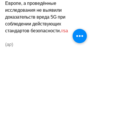
Европе, а проведённые 
исследования не выявили 
доказательств вреда 5G при 
соблюдении действующих 
стандартов безопасности.
sa
//
(
ар
)
Теги:
новости швейцарии
общество
безопасность
общественное мнени
Общество
Смотреть все
Похожие посты