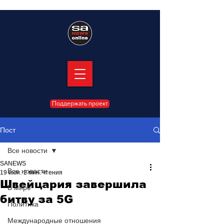
Поддержать проект
Пост
Все новости
SANEWS
Все новости
19 июн.
2 мин. чтения
Швейцария завершила
В мире
битву за 5G
Политика
Международные отношения