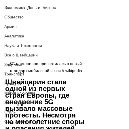
Экономика. Деньги. Бизнес
Общество
Армия
Аналитика
Наука и Технологии
Все о Швейцарии
5G постепенно превратилась в новый 
Здоровье
стандарт мобильной связи // 
wikipedia
Транспорт
Швейцария стала 
Культура
одной из первых 
Магия искусства
стран Европы, где 
внедрение 5G 
Swiss Афиша
вызвало массовые 
Стиль
протесты. Несмотря 
на многолетние споры 
Стильный четверг
и опасения жителей, 