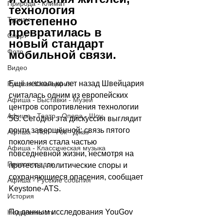
Природа - Климат
технология 
постепенно 
Туризм
превратилась в 
Спорт
новый стандарт 
Фото
мобильной связи.
Видео
Ещё несколько лет назад Швейцария 
Русская Швейцария
считалась одним из европейских 
Афиша - Выставки - Музеи
центров сопротивления технологии 
Афиша - Театр - Опера - Шоу
5G. Сегодня эта дискуссия выглядит 
почти завершённой: связь пятого 
Афиша - Поп - Рок - Джаз
поколения стала частью 
Афиша - Классическая музыка
повседневной жизни, несмотря на 
Правопорядок
протесты, политические споры и 
сохраняющиеся опасения, сообщает 
Афиша - Русские события
Keystone-ATS
.
История
По данным исследования YouGov 
Недвижимость