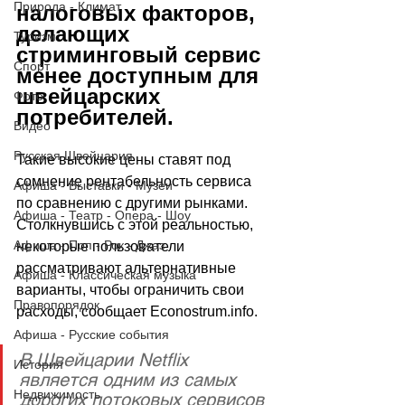
Природа - Климат
налоговых факторов, 
делающих 
Туризм
стриминговый сервис 
Спорт
менее доступным для 
швейцарских 
Фото
потребителей.
Видео
Русская Швейцария
Такие высокие цены ставят под 
сомнение рентабельность сервиса 
Афиша - Выставки - Музеи
по сравнению с другими рынками. 
Афиша - Театр - Опера - Шоу
Столкнувшись с этой реальностью, 
Афиша - Поп - Рок - Джаз
некоторые пользователи 
рассматривают альтернативные 
Афиша - Классическая музыка
варианты, чтобы ограничить свои 
Правопорядок
расходы, сообщает 
Econostrum.info
.
Афиша - Русские события
В Швейцарии Netflix 
История
является одним из самых 
Недвижимость
дорогих потоковых сервисов 