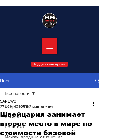
Поддержать проект
Пост
Все новости
SANEWS
Все новости
27 февр. 2025 г.
2 мин. чтения
Швейцария занимает
В мире
второе место в мире по
Политика
стоимости базовой
Международные отношения