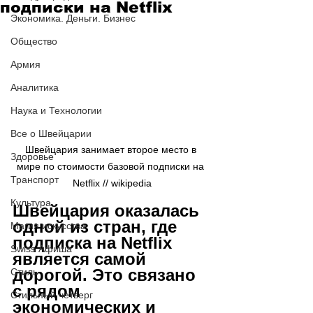
подписки на Netflix
Экономика. Деньги. Бизнес
Общество
Армия
Аналитика
Наука и Технологии
Все о Швейцарии
Швейцария занимает второе место в 
Здоровье
мире по стоимости базовой подписки на 
Транспорт
Netflix // wikipedia
Культура
Швейцария оказалась 
одной из стран, где 
Магия искусства
подписка на Netflix 
Swiss Афиша
является самой 
дорогой. Это связано 
Стиль
с рядом 
Стильный четверг
экономических и 