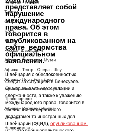
2026 года 
Природа - Климат
представляет собой 
Туризм
нарушение 
международного 
Спорт
права. Об этом 
Фото
говорится в 
опубликованном на 
Видео
сайте  ведомства 
Русская Швейцария
официальном 
заявлении.
Афиша - Выставки - Музеи
Афиша - Театр - Опера - Шоу
Швейцария с обеспокоенностью 
Афиша - Поп - Рок - Джаз
следит за ситуацией в Венесуэле. 
Она призывает к деэскалации и 
Афиша - Классическая музыка
сдержанности, а также к уважению 
Правопорядок
международного права, говорится в 
Афиша - Русские события
заявлении Федерального 
департамента иностранных дел 
История
Швейцарии (ФДИД), 
опубликованном 
Недвижимость
на сайте внешнеполитического 