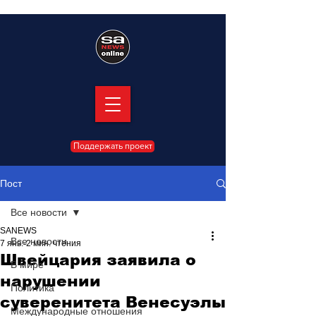
Поддержать проект
Пост
Все новости
SANEWS
Все новости
7 янв.
2 мин. чтения
Швейцария заявила о
В мире
нарушении
Политика
суверенитета Венесуэлы
Международные отношения