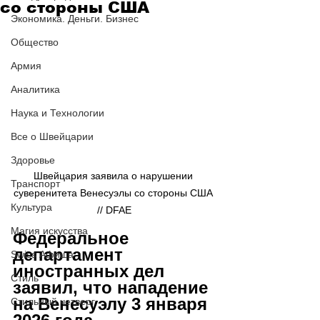
со стороны США
Экономика. Деньги. Бизнес
Общество
Армия
Аналитика
Наука и Технологии
Все о Швейцарии
Здоровье
Швейцария заявила о нарушении 
Транспорт
суверенитета Венесуэлы со стороны США 
Культура
// DFAE
Магия искусства
Федеральное 
департамент 
Swiss Афиша
иностранных дел 
Стиль
заявил, что нападение 
на Венесуэлу 3 января 
Стильный четверг