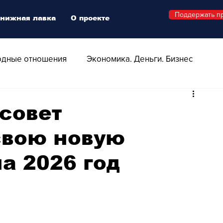
Поддержать п
нижная лавка
О проекте
дные отношения
Экономика. Деньги. Бизнес
 Технологии
Все о Швейцарии
Здоровье
совет
свою новую
Swiss Афиша
Стиль
Стильный четверг
а 2026 год
о
Видео
Русская Швейцария
ера - Шоу
Афиша - Поп - Рок - Джаз