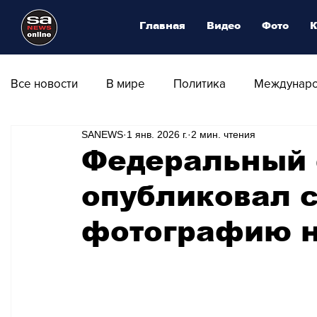
Главная
Видео
Фото
К
Все новости
В мире
Политика
Междунаро
SANEWS
1 янв. 2026 г.
2 мин. чтения
Общество
Армия
Аналитика
Наука и
Федеральный 
опубликовал 
Транспорт
Культура
Магия искусства
фотографию н
Природа - Климат
Туризм
Спорт
Фот
Афиша - Выставки - Музеи
Афиша - Театр - Оп