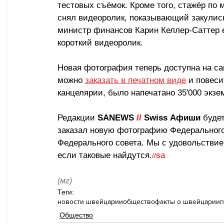
тестовых съёмок. Кроме того, стажёр по
снял видеоролик, показывающий закулись
министр финансов Карин Келлер-Саттер е
короткий видеоролик.
Новая фотография теперь доступна на са
можно 
заказать в печатном виде
 и повес
канцелярии, было напечатано 35'000 экзе
Редакции 
SANEWS 
//
 Swiss Афиши
 буде
заказал новую фотографию Федерального
Федерального совета. Мы с удовольствие
если таковые найдутся.
sa
//
(мг)
Теги:
новости швейцарии
общество
факты о швейцарии
п
Общество