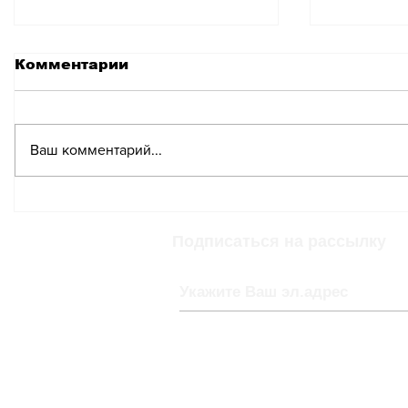
Комментарии
Ваш комментарий...
Официальная
Федера
фотография
Швейцар
Федерального совета
на офи
Подписаться на рассылку
2025 года
фотогр
представляет собой
мозаику