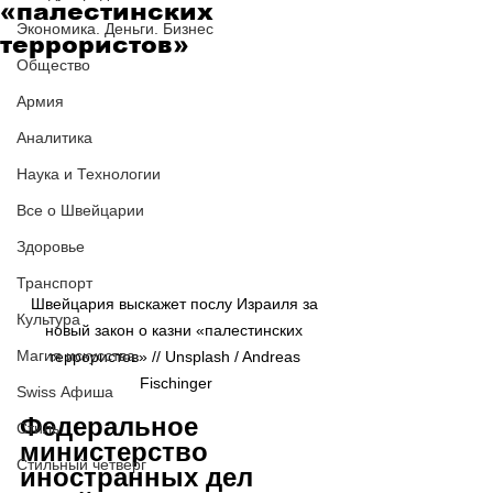
«палестинских
Экономика. Деньги. Бизнес
террористов»
Общество
Армия
Аналитика
Наука и Технологии
Все о Швейцарии
Здоровье
Транспорт
Швейцария выскажет послу Израиля за 
Культура
новый закон о казни «палестинских 
Магия искусства
террористов» // Unsplash / Andreas 
Fischinger
Swiss Афиша
Федеральное 
Стиль
министерство 
Стильный четверг
иностранных дел 