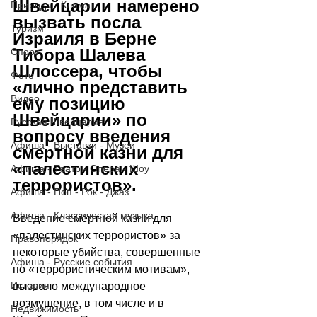
Швейцарии намерено 
Природа - Климат
вызвать посла 
Туризм
Израиля в Берне 
Тибора Шалева 
Спорт
Шлоссера, чтобы 
Фото
«лично представить 
Видео
ему позицию 
Швейцарии» по 
Русская Швейцария
вопросу введения 
Афиша - Выставки - Музеи
смертной казни для 
«палестинских 
Афиша - Театр - Опера - Шоу
террористов».
Афиша - Поп - Рок - Джаз
Афиша - Классическая музыка
Введение смертной казни для 
«палестинских террористов» за 
Правопорядок
некоторые убийства, совершенные 
Афиша - Русские события
по «террористическим мотивам», 
История
вызвало международное 
возмущение, в том числе и в 
Недвижимость