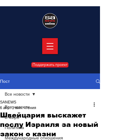
Поддержать проект
Пост
Все новости
SANEWS
Все новости
6 апр.
1 мин. чтения
Швейцария выскажет
В мире
послу Израиля за новый
Политика
закон о казни
Международные отношения