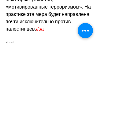
«мотивированные терроризмом». На 
практике эта мера будет направлена ​​
почти исключительно против 
палестинцев.
//
sa
(мг)
Теги:
новости швейцарии
международные отношения
геополитика
палестина-израиль
Международные отношения
Смотреть все
Похожие посты