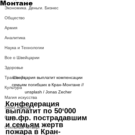
Монтане
Экономика. Деньги. Бизнес
Общество
Армия
Аналитика
Наука и Технологии
Все о Швейцарии
Здоровье
Транспорт
Швейцария выплатит компенсации 
семьям погибших в Кран-Монтане // 
Культура
unsplash / Jonas Zecher
Магия искусства
Конфедерация 
Swiss Афиша
выплатит по 50
‘
000 
шв.фр. пострадавшим 
Стиль
и семьям жертв 
Стильный четверг
пожара в Кран-