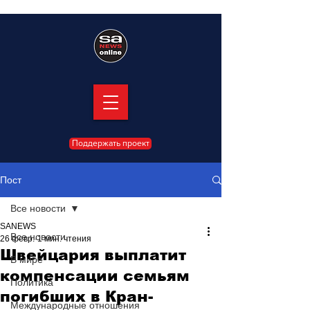
Поддержать проект
Пост
Все новости
SANEWS
Все новости
26 февр.
1 мин. чтения
Швейцария выплатит
В мире
компенсации семьям
Политика
погибших в Кран-
Международные отношения