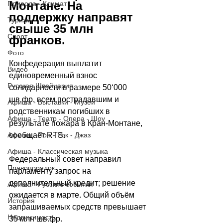
Монтане. На 
Природа - Климат
поддержку направят 
Туризм
свыше 35 млн 
Спорт
франков.
Фото
Конфедерация выплатит 
Видео
единовременный взнос 
Русская Швейцария
солидарности в размере 50
‘
000 
шв.фр. всем пострадавшим и 
Афиша - Выставки - Музеи
родственникам погибших в 
Афиша - Театр - Опера - Шоу
результате пожара в Кран-Монтане, 
Афиша - Поп - Рок - Джаз
сообщает RTS. 
Афиша - Классическая музыка
Федеральный совет направил 
Правопорядок
парламенту запрос на 
дополнительный кредит; решение 
Афиша - Русские события
ожидается в марте. Общий объём 
История
запрашиваемых средств превышает 
Недвижимость
35 млн шв.фр. 