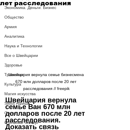
лет расследования
Экономика. Деньги. Бизнес
Общество
Армия
Аналитика
Наука и Технологии
Все о Швейцарии
Здоровье
Транспорт
Швейцария вернула семье бизнесмена 
670 млн долларов после 20 лет 
Культура
расследования // freepik
Магия искусства
Швейцария вернула 
Swiss Афиша
семье Ван 670 млн 
долларов после 20 лет 
Стиль
расследования. 
Стильный четверг
Доказать связь 