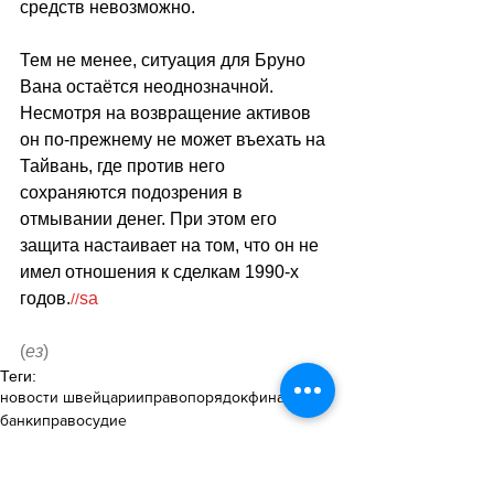
средств невозможно.
Тем не менее, ситуация для Бруно 
Вана остаётся неоднозначной. 
Несмотря на возвращение активов 
он по-прежнему не может въехать на 
Тайвань, где против него 
сохраняются подозрения в 
отмывании денег. При этом его 
защита настаивает на том, что он не 
имел отношения к сделкам 1990-х 
годов.
sa
//
(
ез
)
Теги:
новости швейцарии
правопорядок
финансы
банки
правосудие
Правопорядок