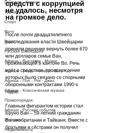
средств с коррупцией 
Природа - Климат
не удалось, несмотря 
Туризм
на громкое дело.
Спорт
Фото
После почти двадцатилетнего 
Видео
расследования власти Швейцарии 
приняли решение вернуть более 670 
Русская Швейцария
млн долларов семье Ван, 
Афиша - Выставки - Музеи
проживающей в кантоне Во. Речь 
идёт о средствах, происхождение 
Афиша - Театр - Опера - Шоу
которых было связано со спорными 
Афиша - Поп - Рок - Джаз
оборонными контрактами 1990-х 
Афиша - Классическая музыка
годов.
Правопорядок
Главным фигурантом истории стал 
Афиша - Русские события
Бруно Ван – 59-летний гражданин 
История
Великобритании и Тайваня. Вместе с 
братьями и сёстрами он получил 
Недвижимость