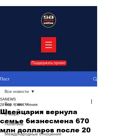
Поддержать проект
Пост
Все новости
SANEWS
Все новости
28 мар.
1 мин. чтения
Швейцария вернула
В мире
семье бизнесмена 670
Политика
млн долларов после 20
Международные отношения