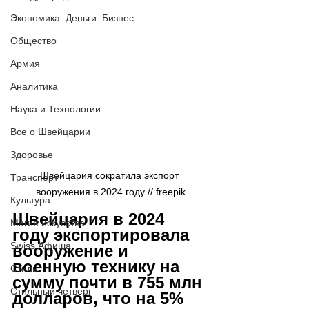
Экономика. Деньги. Бизнес
Общество
Армия
Аналитика
Наука и Технологии
Все о Швейцарии
Здоровье
Швейцария сократила экспорт 
Транспорт
вооружения в 2024 году // freepik
Культура
Швейцария в 2024 
Магия искусства
году экспортировала 
Swiss Афиша
вооружение и 
военную технику на 
Стиль
сумму почти в 755 млн 
Стильный четверг
долларов, что на 5% 