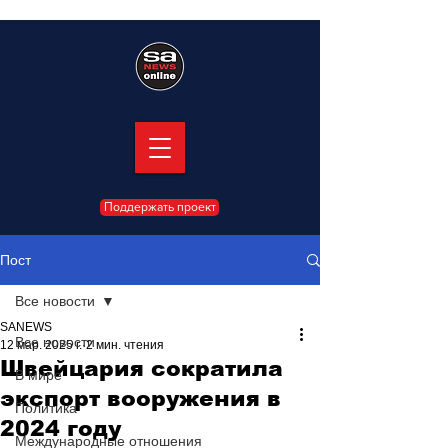
Поддержать проект
Пост
Все новости
SANEWS
Все новости
12 мар. 2025 г.
2 мин. чтения
Швейцария сократила
В мире
экспорт вооружения в
Политика
2024 году
Международные отношения