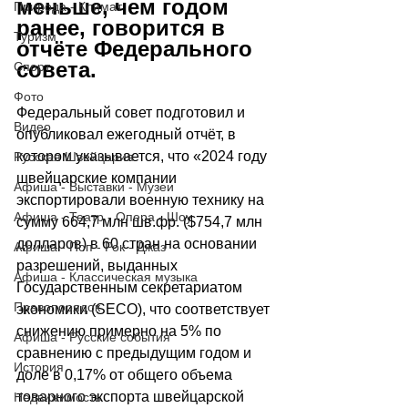
меньше, чем годом 
Природа - Климат
ранее, говорится в 
Туризм
отчёте Федерального 
совета.
Спорт
Фото
Федеральный совет подготовил и 
Видео
опубликовал ежегодный отчёт, в 
котором указывается, что 
«
2024 году 
Русская Швейцария
швейцарские компании 
Афиша - Выставки - Музеи
экспортировали военную технику на 
Афиша - Театр - Опера - Шоу
сумму 664,7 млн шв.фр. ($754,7 млн 
долларов) в 60 стран на основании 
Афиша - Поп - Рок - Джаз
разрешений, выданных 
Афиша - Классическая музыка
Государственным секретариатом 
Правопорядок
экономики (SECO), что соответствует 
снижению примерно на 5% по 
Афиша - Русские события
сравнению с предыдущим годом и 
История
доле в 0,17% от общего объема 
товарного экспорта швейцарской 
Недвижимость