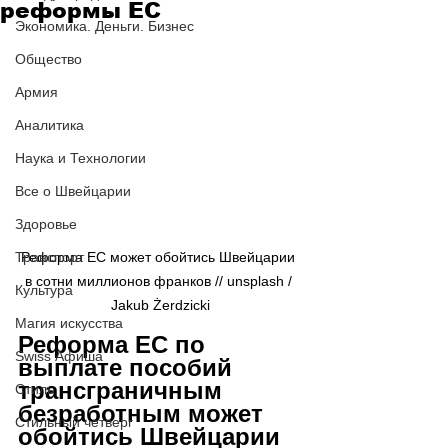
реформы ЕС
Экономика. Деньги. Бизнес
Общество
Армия
Аналитика
Наука и Технологии
Все о Швейцарии
Здоровье
Транспорт
Реформа ЕС может обойтись Швейцарии 
в сотни миллионов франков // 
unsplash / 
Культура
Jakub Żerdzicki
Магия искусства
Реформа ЕС по 
Swiss Афиша
выплате пособий 
трансграничным 
Стиль
безработным может 
Стильный четверг
обойтись Швейцарии 