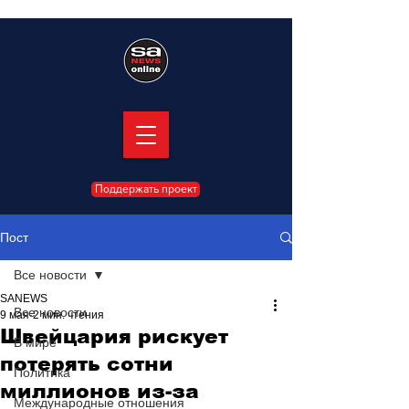
Поддержать проект
Пост
Все новости
SANEWS
Все новости
9 мая
2 мин. чтения
Швейцария рискует
В мире
потерять сотни
Политика
миллионов из-за
Международные отношения