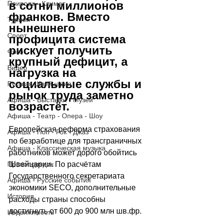
в сотни миллионов 
Природа - Климат
франков. Вместо 
Туризм
нынешнего 
Спорт
профицита система 
рискует получить 
Фото
крупный дефицит, а 
Видео
нагрузка на 
социальные службы и 
Русская Швейцария
рынок труда заметно 
Афиша - Выставки - Музеи
возрастёт.
Афиша - Театр - Опера - Шоу
Европейская реформа страхования 
Афиша - Поп - Рок - Джаз
по безработице для трансграничных 
Афиша - Классическая музыка
работников может дорого обойтись 
Правопорядок
Швейцарии. По расчётам 
Государственного секретариата 
Афиша - Русские события
экономики SECO, дополнительные 
История
расходы страны способны 
достигнуть от 600 до 900 млн шв.фр. 
Недвижимость