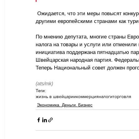
 Ожидается, что эти меры повысят конкурентоспособность Швейцарии по сравнению с 
другими европейскими странами как турис
По мнению депутата, многие страны Евро
налога на товары и услуги или отменил
инициатива поддержана пятнадцатью парл
Швейцарская народная партия. Федеральн
Теперь Национальный совет должен прого
(ats/mk)
Теги:
жизнь в швейцарии
коммерция
налоги
торговля
Экономика. Деньги. Бизнес