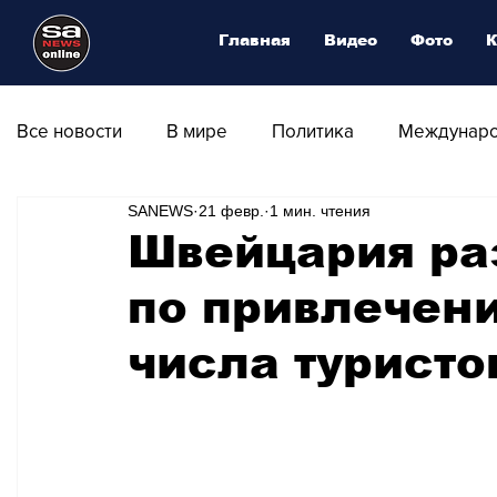
Главная
Видео
Фото
К
Все новости
В мире
Политика
Междунаро
SANEWS
21 февр.
1 мин. чтения
Общество
Армия
Аналитика
Наука и
Швейцария ра
по привлечен
Транспорт
Культура
Магия искусства
числа туристо
Природа - Климат
Туризм
Спорт
Фот
Афиша - Выставки - Музеи
Афиша - Театр - Оп