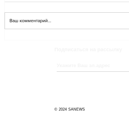
Ваш комментарий...
Шопинг-туризм за
Швейца
рубежом обходится
коммер
Швейцарии в
страдаю
Подписаться на рассылку
миллиарды
торговл
потерянных франков
туризм
© 2024 SANEWS