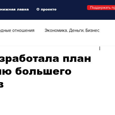
Поддержать п
нижная лавка
О проекте
дные отношения
Экономика. Деньги. Бизнес
 Технологии
Все о Швейцарии
Здоровье
зработала план
ию большего
Swiss Афиша
Стиль
Стильный четверг
в
о
Видео
Русская Швейцария
ера - Шоу
Афиша - Поп - Рок - Джаз