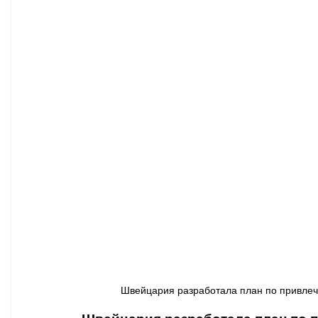
Афиша - Классическая музыка
Правопорядок
Недвижимость
Швейцария разработала план по привлечени