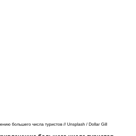
Афиша - Русские события
История
ю большего числа туристов // Unsplash / Dollar Gill