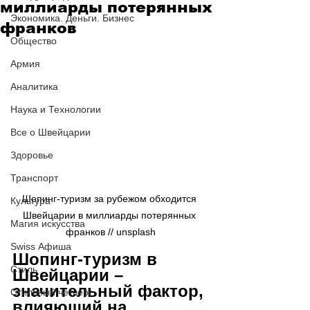
миллиарды потерянных
Экономика. Деньги. Бизнес
франков
Общество
Армия
Аналитика
Наука и Технологии
Все о Швейцарии
Здоровье
Транспорт
Шопинг-туризм за рубежом обходится 
Культура
Швейцарии в миллиарды потерянных 
Магия искусства
франков // 
unsplash
Swiss Афиша
Шопинг-туризм в 
Стиль
Швейцарии – 
значительный фактор, 
Стильный четверг
влияющий на 