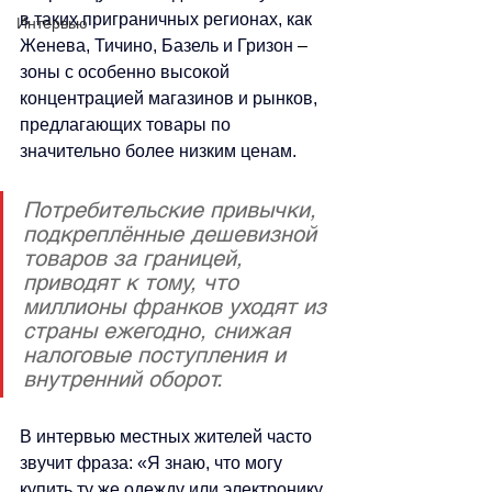
в таких приграничных регионах, как 
Интервью
Женева, Тичино, Базель и Гризон 
–
зоны с особенно высокой 
концентрацией магазинов и рынков, 
предлагающих товары по 
значительно более низким ценам. 
Потребительские привычки, 
подкреплённые дешевизной 
товаров за границей, 
приводят к тому, что 
миллионы франков уходят из 
страны ежегодно, снижая 
налоговые поступления и 
внутренний оборот.
В интервью местных жителей часто 
звучит фраза: «Я знаю, что могу 
купить ту же одежду или электронику 