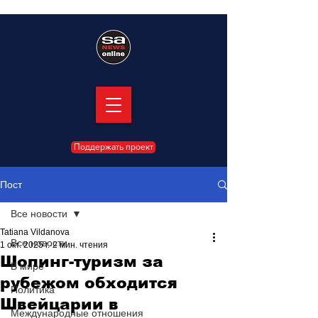
Поддержать проект
Пост
Все новости
Tatiana Vildanova
Все новости
1 окт. 2025 г.
2 мин. чтения
Шопинг-туризм за
В мире
рубежом обходится
Политика
Швейцарии в
Международные отношения