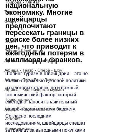
Природа - Климат
национальную 
экономику. Многие 
Туризм
швейцарцы 
Спорт
предпочитают 
пересекать границы в 
Фото
поиске более низких 
Видео
цен, что приводит к 
Русская Швейцария
ежегодным потерям в 
миллиарды франков.
Афиша - Выставки - Музеи
Афиша - Театр - Опера - Шоу
Шопинг-туризм в Швейцарии 
–
 это не 
Афиша - Поп - Рок - Джаз
только отражение ценовой политики 
и налоговых ставок, но и важный 
Афиша - Классическая музыка
экономический фактор, который 
Правопорядок
ежегодно наносит значительный 
ущерб национальному бюджету. 
Афиша - Русские события
Согласно последним 
История
исследованиям, швейцарцы спешат 
Недвижимость
за границу за выгодными покупками 