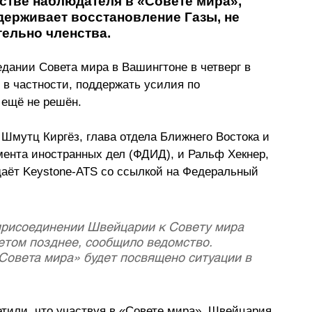
стве наблюдателя в «Совете мира», 
держивает восстановление Газы, не 
тельно членства.
дании Совета мира в Вашингтоне в четверг в 
 в частности, поддержать усилия по 
 ещё не решён.
мутц Киргёз, глава отдела Ближнего Востока и 
ента иностранных дел (ФДИД), и Ральф Хекнер, 
аёт Keystone-ATS со ссылкой на Федеральный 
рисоединении Швейцарии к Совету мира 
том позднее, сообщило ведомство. 
Совета мира» будет посвящено ситуации в 
тили, что участвуя в «Совете мира», Швейцария 