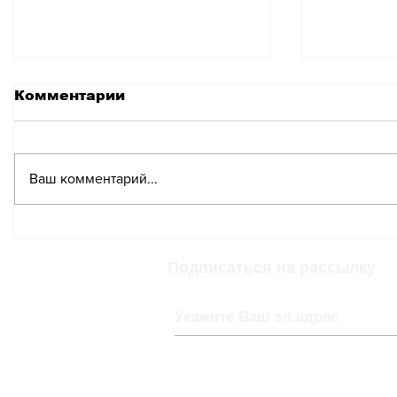
Комментарии
Ваш комментарий...
Посол России в
Швейца
Швейцарии оценил
приглас
отношения между
Совет м
Подписаться на рассылку
двумя странами и
иностр
предупредил о
ОБСЕ в 
последствиях
конфискации активов