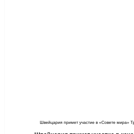
Афиша - Классическая музыка
Правопорядок
Недвижимость
Швейцария примет участие в «Совете мира» Тра