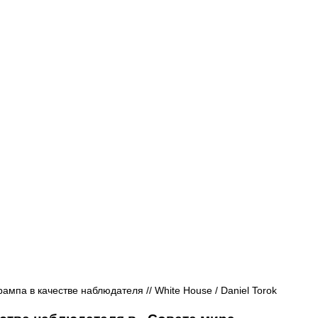
Афиша - Русские события
История
мпа в качестве наблюдателя // White House / Daniel Torok