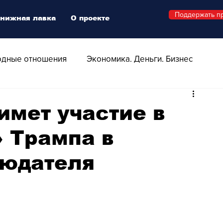
Поддержать п
нижная лавка
О проекте
дные отношения
Экономика. Деньги. Бизнес
 Технологии
Все о Швейцарии
Здоровье
мет участие в
 Трампа в
Swiss Афиша
Стиль
Стильный четверг
людателя
о
Видео
Русская Швейцария
ера - Шоу
Афиша - Поп - Рок - Джаз