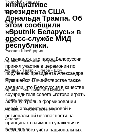
Природа - Климат
инициативе 
президента США 
Туризм
Дональда Трампа. Об 
Спорт
этом сообщили 
«Sputnik Беларусь» в 
Фото
пресс-службе МИД 
Видео
республики.
Русская Швейцария
Отмечается, что посол Белоруссии 
Афиша - Выставки - Музеи
принял участие в церемонии по 
Афиша - Театр - Опера - Шоу
поручению президента Александра 
Афиша - Поп - Рок - Джаз
Лукашенко. В министерстве также 
заявили, что Белоруссия в качестве 
Афиша - Классическая музыка
соучредителя совета «готова играть 
Правопорядок
активную роль в формировании 
новой архитектуры мировой и 
Афиша - Русские события
региональной безопасности на 
История
принципах взаимного уважения и 
Недвижимость
безусловного учёта национальных 