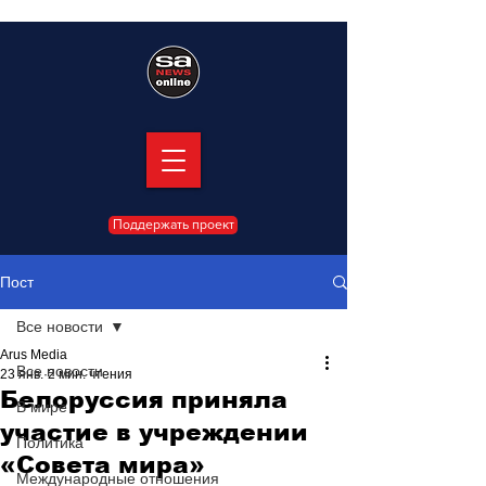
Поддержать проект
Пост
Все новости
Arus Media
Все новости
23 янв.
2 мин. чтения
Белоруссия приняла
В мире
участие в учреждении
Политика
«Совета мира»
Международные отношения