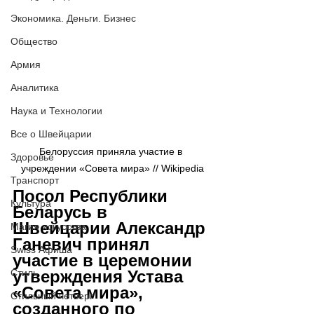
Экономика. Деньги. Бизнес
Общество
Армия
Аналитика
Наука и Технологии
Все о Швейцарии
Белоруссия приняла участие в 
Здоровье
учреждении «Совета мира» // Wikipedia
Транспорт
Посол Республики 
Культура
Беларусь в 
Швейцарии Александр 
Магия искусства
Ганевич принял 
Swiss Афиша
участие в церемонии 
утверждения Устава 
Стиль
«Совета мира», 
Стильный четверг
созданного по 