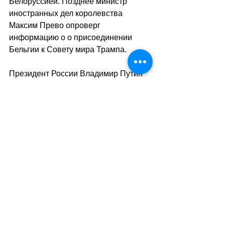
Белоруссией. Позднее министр 
иностранных дел королевства 
Максим Прево опроверг 
информацию о о присоединении 
Бельгии к Совету мира Трампа.
Президент России Владимир Путин 
заявил, что Россия поддерживает 
все усилия по укреплению 
международной стабильности и 
«даже до решения вопроса об 
участии» в этой структуре готова 
направить 1 млрд долларов из 
замороженных в США средств. 22 
января пресс-секретарь Дмитрий 
Песков пояснил, что эти средства 
«должны пойти на гуманитарные 
цели для восстановления 
Палестины».
sa
//