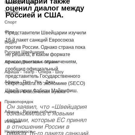
Швейцарии также 
Природа - Климат
оценил диалог между 
Туризм
Россией и США.
Спорт
Фото
Представители Швейцарии изучили 
16-й пакет санкций Евросоюза 
Видео
против России. Однако страна пока 
Русская Швейцария
не решила, в каком формате 
присоединится к ограничениям, 
Афиша - Выставки - Музеи
сообщил официальный 
Афиша - Театр - Опера - Шоу
представитель Государственного 
Афиша - Поп - Рок - Джаз
секретариата по экономике (SECO) 
Швейцарии Фабиан Майенфиш.
Афиша - Классическая музыка
Правопорядок
Он заявил, что «Швейцария 
Афиша - Русские события
ознакомилась с новыми 
мерами, которые ЕС принял 
История
в отношении России в 
Недвижимость
рамках 16-го пакета санкций. 