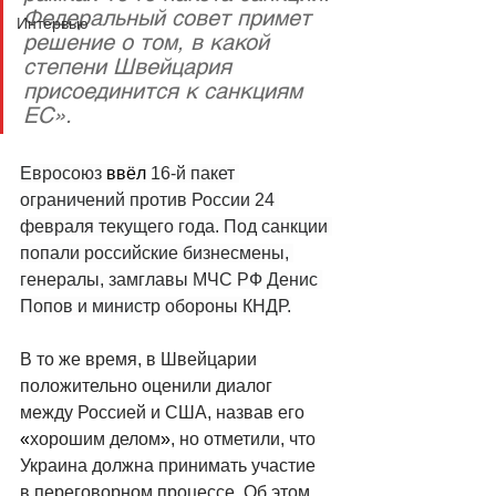
Федеральный совет примет 
Интервью
решение о том, в какой 
степени Швейцария 
присоединится к санкциям 
ЕС».
Евросоюз 
ввёл
 16-й пакет 
ограничений против России 24 
февраля текущего года. Под санкции 
попали российские бизнесмены, 
генералы, замглавы МЧС РФ Денис 
Попов и министр обороны КНДР.
В то же время, в Швейцарии 
положительно оценили диалог 
между Россией и 
США
, назвав его 
«
хорошим делом
»
, но отметили, что 
Украина
 должна принимать участие 
в переговорном процессе. Об этом 