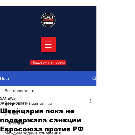
Поддержать проект
Пост
Все новости
SANEWS
Все новости
25 февр. 2025 г.
1 мин. чтения
Швейцария пока не
В мире
поддержала санкции
Политика
Евросоюза против РФ
Международные отношения