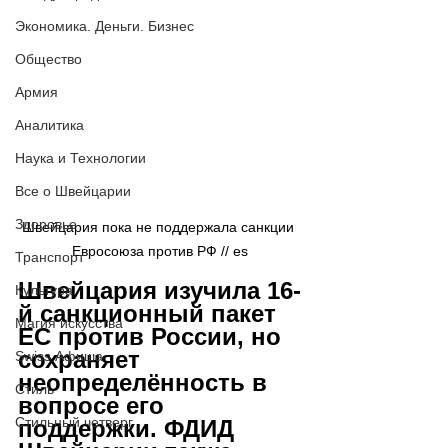
Экономика. Деньги. Бизнес
Общество
Армия
Аналитика
Наука и Технологии
Все о Швейцарии
Здоровье
Швейцария пока не поддержала санкции 
Евросоюза против РФ // es
Транспорт
Швейцария изучила 16-
Культура
й санкционный пакет 
Магия искусства
ЕС против России, но 
сохраняет 
Swiss Афиша
неопределённость в 
Стиль
вопросе его 
Стильный четверг
поддержки. ФДИД 