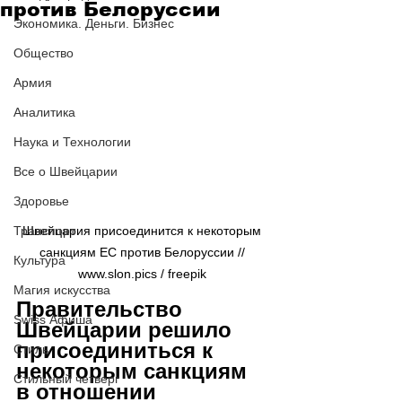
против Белоруссии
Экономика. Деньги. Бизнес
Общество
Армия
Аналитика
Наука и Технологии
Все о Швейцарии
Здоровье
Транспорт
Швейцария присоединится к некоторым 
санкциям ЕС против Белоруссии // 
Культура
www.slon.pics / freepik 
Магия искусства
Правительство 
Swiss Афиша
Швейцарии решило 
присоединиться к 
Стиль
некоторым санкциям 
Стильный четверг
в отношении 