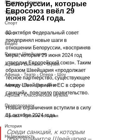
Белоруссии, которые 
Природа - Климат
Евросоюз ввёл 29 
Туризм
июня 2024 года.
Спорт
30 октября Федеральный совет 
Фото
предпринял новые шаги в 
Видео
отношении Белоруссии, 
«
восприняв 
Русская Швейцария
меры, которые 29 июня 2024 год 
утвердил Европейский союз
»
. Таким 
Афиша - Выставки - Музеи
образом Швейцария 
«
продолжает 
Афиша - Театр - Опера - Шоу
тесное партнёрство, существующее 
Афиша - Поп - Рок - Джаз
между Швейцарией и ЕС в сфере 
санкций
»
, пояснило правительство.
Афиша - Классическая музыка
Правопорядок
Новые ограничения вступили в силу 
31 октября 2024 года.
Афиша - Русские события
История
Среди санкций, к которым 
Недвижимость
присоединится Швейцария – 