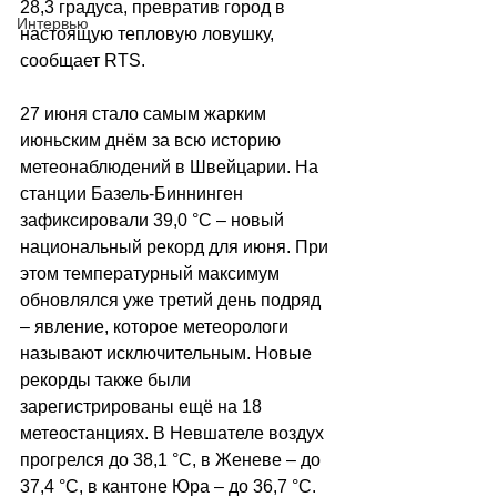
28,3 градуса, превратив город в 
Интервью
настоящую тепловую ловушку, 
сообщает RTS.
27 июня стало самым жарким 
июньским днём за всю историю 
метеонаблюдений в Швейцарии. На 
станции Базель-Биннинген 
зафиксировали 39,0 °C 
–
 новый 
национальный рекорд для июня. При 
этом температурный максимум 
обновлялся уже третий день подряд 
–
 явление, которое метеорологи 
называют исключительным. Новые 
рекорды также были 
зарегистрированы ещё на 18 
метеостанциях. В Невшателе воздух 
прогрелся до 38,1 °C, в Женеве 
–
 до 
37,4 °C, в кантоне Юра 
–
 до 36,7 °C.