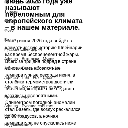
июнь 2026 года уже 
Природа - Климат
называют 
Туризм
переломным для 
европейского климата 
Спорт
–
 в нашем материале.
Фото
Видео
Конец июня 2026 года войдёт в 
климатическую историю Швейцарии 
Русская Швейцария
как время беспрецедентной жары. 
Афиша - Выставки - Музеи
Всего за три дня подряд в стране 
Афиша - Театр - Опера - Шоу
обновлялись абсолютные 
температурные рекорды июня, а 
Афиша - Поп - Рок - Джаз
столбики термометров достигли 
Афиша - Классическая музыка
значений, которые ещё недавно 
казались невероятными. 
Правопорядок
Эпицентром погодной аномалии 
Афиша - Русские события
стал Базель, где воздух раскалился 
История
до 39 градусов, а ночная 
температура не опускалась ниже 
Недвижимость