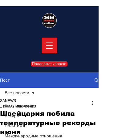
Поддержать проект
Пост
Все новости
SANEWS
Все новости
1 июл.
2 мин. чтения
Швейцария побила
В мире
температурные рекорды
Политика
июня
Международные отношения