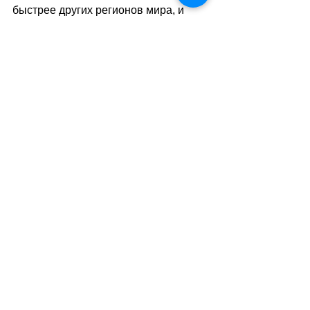
быстрее других регионов мира, и 
рекордный июнь 2026 года, 
вероятно, станет не исключением, а 
ещё одним свидетельством 
стремительно меняющегося 
климата.
sa
//
(
ез
)
Теги:
новости швейцарии
природа
новости
климат
Природа - Климат
Смотреть все
Похожие посты