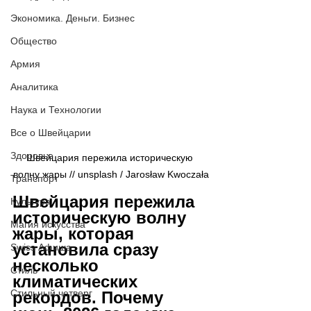
Экономика. Деньги. Бизнес
Общество
Армия
Аналитика
Наука и Технологии
Все о Швейцарии
Здоровье
Швейцария пережила историческую 
волну жары // 
unsplash / 
Jarosław Kwoczała
Транспорт
Швейцария пережила 
Культура
историческую волну 
Магия искусства
жары, которая 
установила сразу 
Swiss Афиша
несколько 
Стиль
климатических 
Стильный четверг
рекордов. Почему 