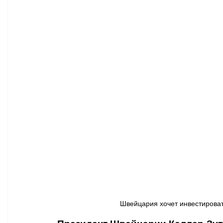
Афиша - Классическая музыка
Правопорядок
Недвижимость
Швейцария хочет инвестировать