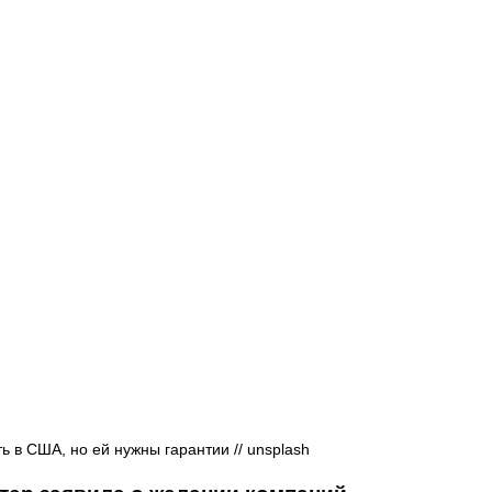
Афиша - Русские события
История
 в США, но ей нужны гарантии // unsplash