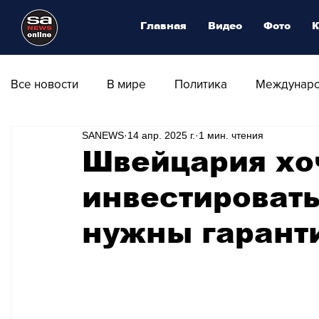
Главная
Видео
Фото
К
Все новости
В мире
Политика
Междунаро
SANEWS
14 апр. 2025 г.
1 мин. чтения
Общество
Армия
Аналитика
Наука и
Швейцария хо
инвестировать
Транспорт
Культура
Магия искусства
нужны гарант
Природа - Климат
Туризм
Спорт
Фот
Афиша - Выставки - Музеи
Афиша - Театр - Оп