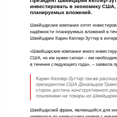
Президент Швейцарии Келлер-Зутт
инвестировать в экономику США, 
планируемых вложений.
Швейцарские компании хотят инвестирова
надёжности планируемых вложений в теч
Швейцарии Карин Келлер-Зуттер в интерв
«Швейцарские компании много инвестиру
США, но им нужен сигнал – им необходим
в течение следующего года», – заявила 
Карин Келлер-Зуттер также рассказ
президентом США Дональдом Трампо
сторон достичь конструктивного ре
пошлинами на товары из Швейцарии
Швейцарский франк, являющийся для ин
укрепился до наивысшего уровня с января