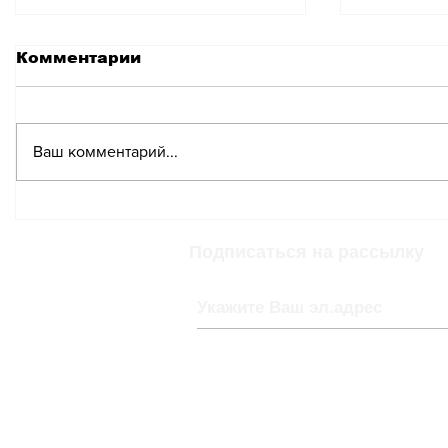
Комментарии
Ваш комментарий...
Более двадцати
Торгова
приговоров вынесено
подталк
за нарушение эмбарго
новым 
Подписаться на рассылку
в Швейцарии