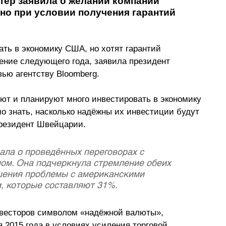
ер заявила о желании компаний 
но при условии получения гарантий 
ть в экономику США, но хотят гарантий 
ение следующего года, заявила президент 
ью агентству Bloomberg.
ют и планируют много инвестировать в экономику 
о знать, насколько надёжны их инвестиции будут 
президент Швейцарии.
ала о проведённых переговорах с 
м. Она подчеркнула стремление обеих 
шения проблемы с американскими 
, которые составляют 31%. 
весторов символом «надёжной валюты», 
 2015 года в условиях усиления торговой 