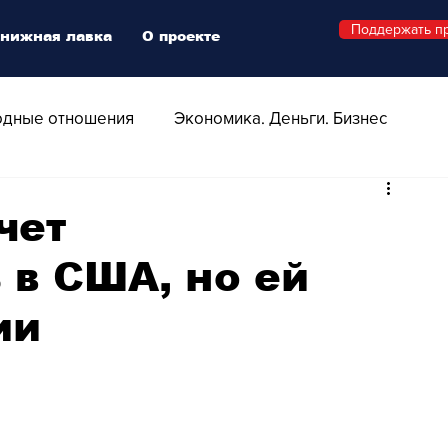
Поддержать п
нижная лавка
О проекте
дные отношения
Экономика. Деньги. Бизнес
 Технологии
Все о Швейцарии
Здоровье
чет
 в США, но ей
Swiss Афиша
Стиль
Стильный четверг
ии
о
Видео
Русская Швейцария
ера - Шоу
Афиша - Поп - Рок - Джаз