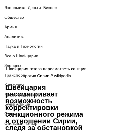
Экономика. Деньги. Бизнес
Общество
Армия
Аналитика
Наука и Технологии
Все о Швейцарии
Здоровье
Швейцария готова пересмотреть санкции 
Транспорт
против Сирии // wikipedia
Культура
Швейцария 
рассматривает 
Магия искусства
возможность 
Swiss Афиша
корректировки 
санкционного режима 
Стиль
в отношении Сирии, 
Стильный четверг
следя за обстановкой 