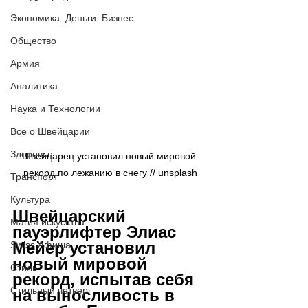
Экономика. Деньги. Бизнес
Общество
Армия
Аналитика
Наука и Технологии
Все о Швейцарии
Здоровье
Швейцарец установил новый мировой 
рекорд по лежанию в снегу // 
unsplash
Транспорт
Культура
Швейцарский 
Магия искусства
пауэрлифтер Элиас 
Мейер установил 
Swiss Афиша
новый мировой 
Стиль
рекорд, испытав себя 
Стильный четверг
на выносливость в 