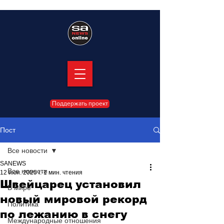
Поддержать проект
Пост
Все новости
SANEWS
Все новости
12 июн. 2025 г.
1 мин. чтения
Швейцарец установил
В мире
новый мировой рекорд
Политика
по лежанию в снегу
Международные отношения