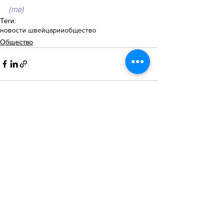
(тв)
Теги:
новости швейцарии
общество
Общество
Смотреть все
Похожие посты