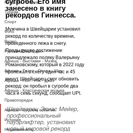
сугробе. Его имя 
Природа - Климат
занесено в книгу 
Туризм
рекордов Гиннесса.
Спорт
Мужчина в Швейцарии установил 
Фото
рекорд по количеству времени, 
Видео
проведенного лежа в снегу. 
Предыдущее достижение 
Русская Швейцария
принадлежало поляку Валерьяну 
Афиша - Выставки - Музеи
Романовскому, который в 2022 году 
Афиша - Театр - Опера - Шоу
пролежал в снегу один час и 45 
минут. Швейцарец смог обновить 
Афиша - Поп - Рок - Джаз
рекорд: он пробыл в сугробе два 
Афиша - Классическая музыка
часа и семь секунд, сообщает UPI.
Правопорядок
Швейцарец Элиас Мейер, 
Афиша - Русские события
профессиональный 
История
пауэрлифтер, установил 
новый мировой рекорд 
Недвижимость