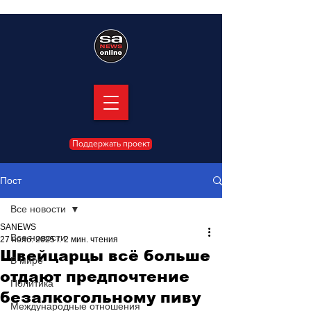
Поддержать проект
Пост
Все новости
SANEWS
Все новости
27 нояб. 2025 г.
2 мин. чтения
Швейцарцы всё больше
В мире
отдают предпочтение
Политика
безалкогольному пиву
Международные отношения