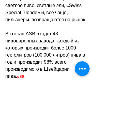
светлое пиво, светлые эли, «Swiss 
Special Blonde» и, всё чаще, 
пильзнеры, возвращаются на рынок.
В состав ASB входят 43 
пивоваренных завода, каждый из 
которых производит более 1000 
гектолитров (100 000 литров) пива в 
год и производит 98% всего 
производимого в Швейцарии 
пива.
sa
//
(ats/mk)
Теги:
экономика
факты о швейцарии
коммерция
торговля
Общество
Экономика. Деньги. Бизнес