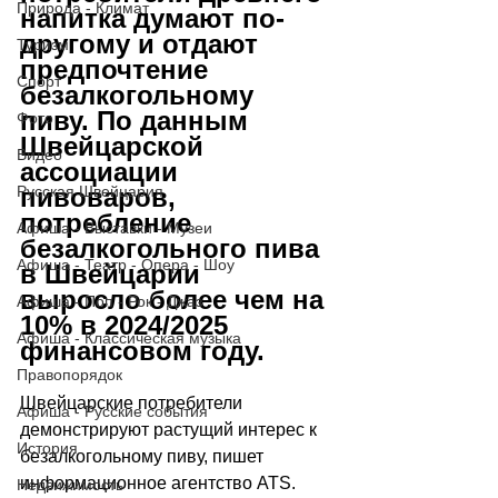
Природа - Климат
напитка думают по-
другому и отдают 
Туризм
предпочтение 
Спорт
безалкогольному 
пиву. По данным 
Фото
Швейцарской 
Видео
ассоциации 
пивоваров, 
Русская Швейцария
потребление 
Афиша - Выставки - Музеи
безалкогольного пива 
Афиша - Театр - Опера - Шоу
в Швейцарии 
выросло более чем на 
Афиша - Поп - Рок - Джаз
10% в 2024/2025 
Афиша - Классическая музыка
финансовом году.
Правопорядок
Швейцарские потребители 
Афиша - Русские события
демонстрируют растущий интерес к 
История
безалкогольному пиву, пишет 
информационное агентство ATS. 
Недвижимость