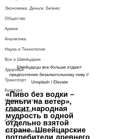
Экономика. Деньги. Бизнес
Общество
Армия
Аналитика
Наука и Технологии
Все о Швейцарии
Швейцарцы все больше отдают 
Здоровье
предпочтение безалкогольному пиву // 
Транспорт
Unsplash / Elevate
Культура
«Пиво без водки – 
деньги на ветер», 
Магия искусства
гласит народная 
Swiss Афиша
мудрость в одной 
Стиль
отдельно взятой 
стране. Швейцарские 
Стильный четверг
потребители древнего 