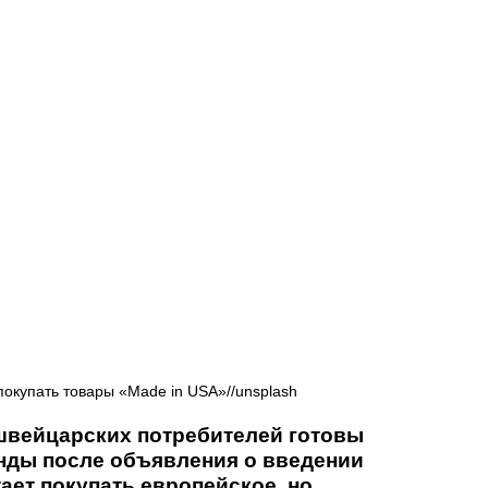
Афиша - Русские события
История
окупать товары «Made in USA»//unsplash
швейцарских потребителей готовы 
нды после объявления о введении 
ет покупать европейское, но 