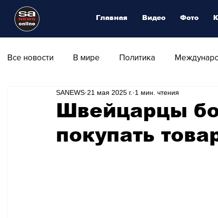
Главная
Видео
Фото
К
Все новости
В мире
Политика
Междунаро
SANEWS
21 мая 2025 г.
1 мин. чтения
Общество
Армия
Аналитика
Наука и
Швейцарцы бо
покупать това
Транспорт
Культура
Магия искусства
Природа - Климат
Туризм
Спорт
Фот
Афиша - Выставки - Музеи
Афиша - Театр - Оп