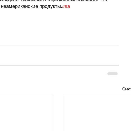
 неамериканские продукты.
sa
//
Смот