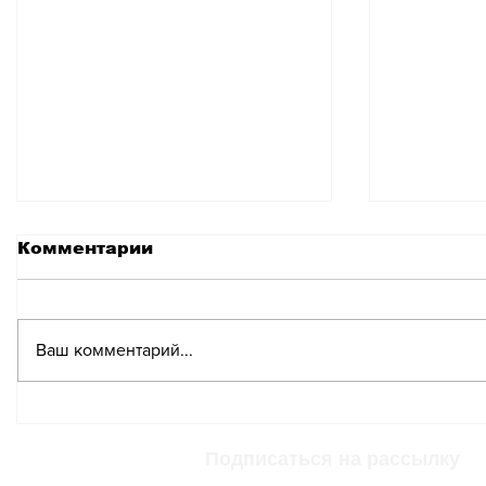
Комментарии
Ваш комментарий...
Швейцария вошла в
Швейца
число
инвести
привилегированных
но ей н
Подписаться на рассылку
стран для переговоров