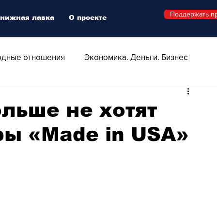
Поддержать п
нижная лавка
О проекте
дные отношения
Экономика. Деньги. Бизнес
 Технологии
Все о Швейцарии
Здоровье
льше не хотят
ры «Made in USA»
Swiss Афиша
Стиль
Стильный четверг
о
Видео
Русская Швейцария
ера - Шоу
Афиша - Поп - Рок - Джаз