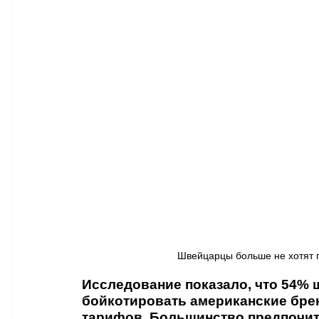
Афиша - Классическая музыка
Правопорядок
Недвижимость
Швейцарцы больше не хотят п
Исследование показало, что 54% 
бойкотировать американские бре
тарифов. Большинство предпочита