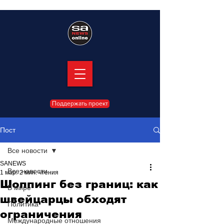
Поддержать проект
Пост
Все новости
SANEWS
Все новости
1 мар.
2 мин. чтения
Шоппинг без границ: как
В мире
швейцарцы обходят
Политика
ограничения
Международные отношения