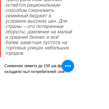
остаётся рациональным 
способом сэкономить 
семейный бюджет в 
условиях высоких цен. Для 
страны – это потерянные 
обороты, давление на малый 
и средний бизнес и всё 
более заметная пустота на 
торговых улицах небольших 
городов. 
Снижение лимита до 150 шв.фр. не 
охладило пыл потребителей: они 
просто стали внимательнее 
распределять покупки, чаще 
пересекать границу или активнее 
пользоваться зарубежными онлайн-
платформами. И пока франк 
остаётся сильным, а ценовая 