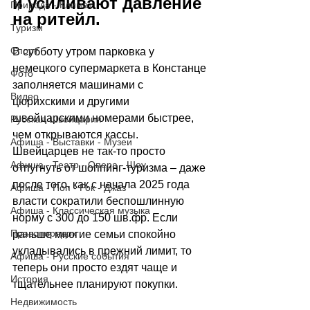
и усиливают давление 
Природа - Климат
на ритейл.
Туризм
Спорт
В субботу утром парковка у 
немецкого супермаркета в Констанце 
Фото
заполняется машинами с 
Видео
цюрихскими и другими 
швейцарскими номерами быстрее, 
Русская Швейцария
чем открываются кассы. 
Афиша - Выставки - Музеи
Швейцарцев не так-то просто 
Афиша - Театр - Опера - Шоу
отпугнуть от шоппинг-туризма 
–
 даже 
после того, как с начала 2025 года 
Афиша - Поп - Рок - Джаз
власти сократили беспошлинную 
Афиша - Классическая музыка
норму с 300 до 150 шв.фр. Если 
Правопорядок
раньше многие семьи спокойно 
укладывались в прежний лимит, то 
Афиша - Русские события
теперь они просто ездят чаще и 
История
тщательнее планируют покупки. 
Недвижимость