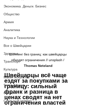
Экономика. Деньги. Бизнес
Общество
Армия
Аналитика
Наука и Технологии
Все о Швейцарии
Здоровье
Шоппинг без границ: как швейцарцы 
обходят ограничения // 
unsplash / 
Транспорт
Thomas Neteland
Культура
Швейцарцы всё чаще 
Магия искусства
ездят за покупками за 
границу: сильный 
Swiss Афиша
франк и разница в 
Стиль
ценах сводят на нет 
Стильный четверг
ограничения властей 