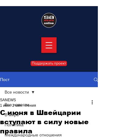
Поддержать проект
Пост
Все новости
SANEWS
Все новости
1 июн.
2 мин. чтения
С июня в Швейцарии
В мире
вступают в силу новые
Политика
правила
Международные отношения