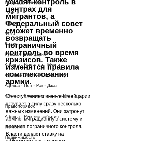
усилят контроль в 
Природа - Климат
центрах для 
Туризм
мигрантов, а 
Федеральный совет 
Спорт
сможет временно 
Фото
возвращать 
пограничный 
Видео
контроль во время 
Русская Швейцария
кризисов. Также 
Афиша - Выставки - Музеи
изменятся правила 
комплектования 
Афиша - Театр - Опера - Шоу
армии.
Афиша - Поп - Рок - Джаз
Афиша - Классическая музыка
С наступлением июня в Швейцарии 
вступает в силу сразу несколько 
Правопорядок
важных изменений. Они затронут 
Афиша - Русские события
армию, миграционную систему и 
правила пограничного контроля. 
История
Власти делают ставку на 
Недвижимость