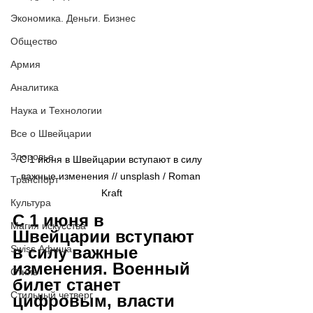
Экономика. Деньги. Бизнес
Общество
Армия
Аналитика
Наука и Технологии
Все о Швейцарии
Здоровье
С 1 июня в Швейцарии вступают в силу 
важные изменения // 
unsplash / 
Roman 
Транспорт
Kraft
Культура
С 1 июня в 
Магия искусства
Швейцарии вступают 
в силу важные 
Swiss Афиша
изменения. Военный 
Стиль
билет станет 
Стильный четверг
цифровым, власти 