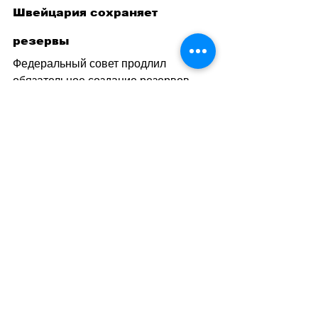
Швейцария сохраняет 
резервы
Федеральный совет продлил 
обязательное создание резервов 
газа на 2026–2027 годы. Поставщики 
обязаны сохранять запасы не менее 
15% от годового потребления страны 
для предотвращения возможных 
перебоев.
 Здравоохранение: усиление 
контроля за жизненно 
важными лекарствами
Фармацевтические компании теперь 
обязаны еженедельно сообщать о 
запасах жизненно важных лекарств 