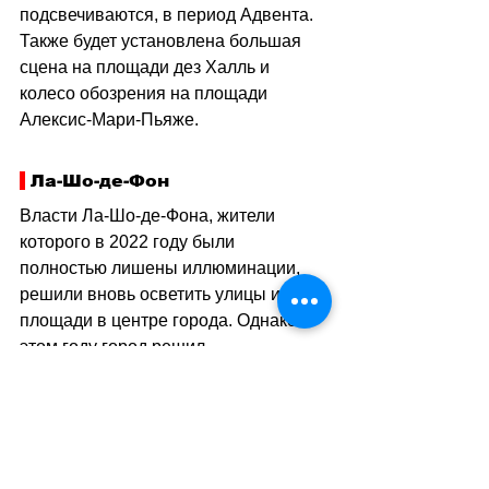
подсвечиваются, в период Адвента. 
Также будет установлена большая 
сцена на площади дез Халль и 
колесо обозрения на площади 
Алексис-Мари-Пьяже.
 Ла-Шо-де-Фон
Власти Ла-Шо-де-Фона, жители 
которого в 2022 году были 
полностью лишены иллюминации, 
решили вновь осветить улицы и 
площади в центре города. Однако в 
этом году город решил 
компенсировать энергию, 
потребляемую рождественскими 
украшениями, постепенно снижая 
мощность некоторых точек 
общественного освещения, начиная 