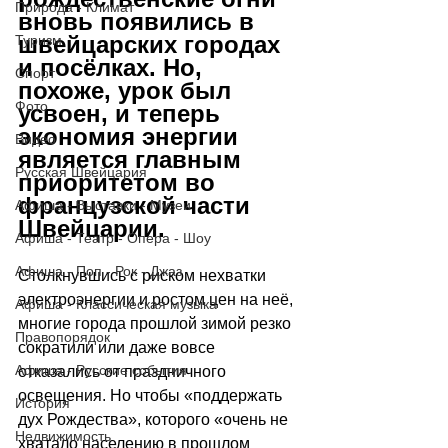
Природа - Климат
вновь появились в 
швейцарских городах 
Туризм
и посёлках. Но, 
Спорт
похоже, урок был 
Фото
усвоен, и теперь 
экономия энергии 
Видео
является главным 
Русская Швейцария
приоритетом во 
французской части 
Афиша - Выставки - Музеи
Швейцарии.
Афиша - Театр - Опера - Шоу
Афиша - Поп - Рок - Джаз
Столкнувшись с риском нехватки 
электроэнергии и ростом цен на неё, 
Афиша - Классическая музыка
многие города прошлой зимой резко 
Правопорядок
сократили или даже вовсе 
Афиша - Русские события
отказались от праздничного 
освещения. Но чтобы «поддержать 
История
дух Рождества», которого «очень не 
Недвижимость
хватало населению в прошлом 