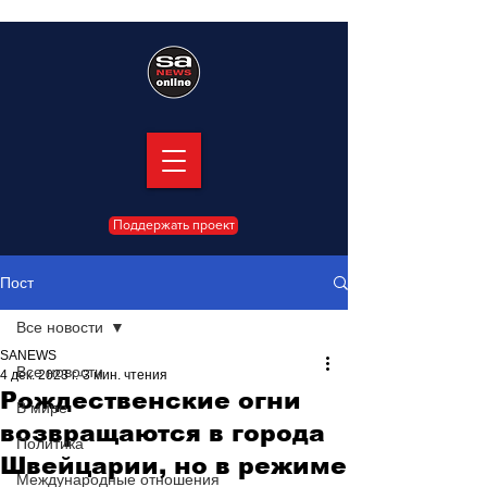
Поддержать проект
Пост
Все новости
SANEWS
Все новости
4 дек. 2023 г.
3 мин. чтения
Рождественские огни
В мире
возвращаются в города
Политика
Швейцарии, но в режиме
Международные отношения