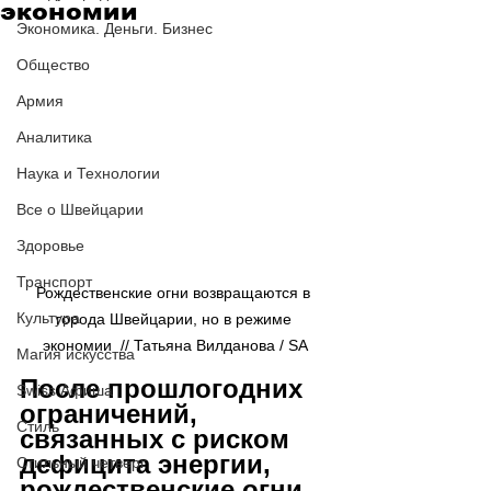
экономии
Экономика. Деньги. Бизнес
Общество
Армия
Аналитика
Наука и Технологии
Все о Швейцарии
Здоровье
Транспорт
Рождественские огни возвращаются в 
Культура
города Швейцарии, но в режиме 
экономии  // Татьяна Вилданова / SA
Магия искусства
После прошлогодних 
Swiss Афиша
ограничений, 
Стиль
связанных с риском 
дефицита энергии, 
Стильный четверг
рождественские огни 