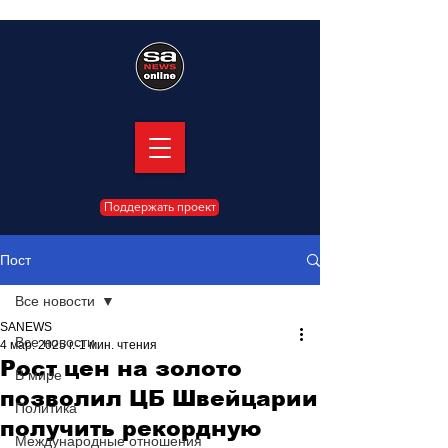
Поддержать проект
Пост
Все новости
SANEWS
Все новости
4 мар. 2025 г.
1 мин. чтения
Рост цен на золото
В мире
позволил ЦБ Швейцарии
Политика
получить рекордную
Международные отношения