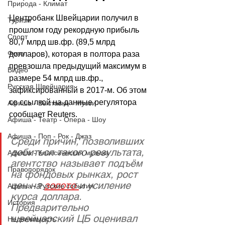
Природа - Климат
Центробанк Швейцарии получил в 
Туризм
прошлом году рекордную прибыль 
Спорт
80,7 млрд шв.фр. (89,5 млрд 
Фото
долларов), которая в полтора раза 
превзошла предыдущий максимум в 
Видео
размере 54 млрд шв.фр., 
Русская Швейцария
зафиксированный в 2017-м. Об этом 
со ссылкой на данные регулятора 
Афиша - Выставки - Музеи
сообщает Reuters.
Афиша - Театр - Опера - Шоу
Афиша - Поп - Рок - Джаз
Среди причин, позволивших 
добиться такого результата, 
Афиша - Классическая музыка
агентство называет подъём 
Правопорядок
на фондовых рынках, рост 
цен на 
золото 
и усиление 
Афиша - Русские события
курса доллара. 
История
Предварительно 
швейцарский ЦБ оценивал 
Недвижимость