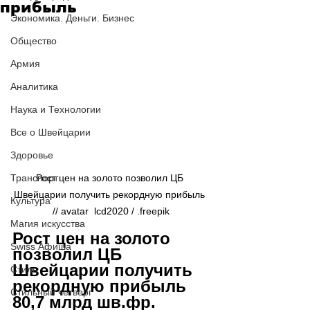
прибыль
Экономика. Деньги. Бизнес
Общество
Армия
Аналитика
Наука и Технологии
Все о Швейцарии
Здоровье
Транспорт
Рост цен на золото позволил ЦБ 
Швейцарии получить рекордную прибыль 
Культура
// avatar  lcd2020 / .freepik
Магия искусства
Рост цен на золото 
Swiss Афиша
позволил ЦБ 
Швейцарии получить 
Стиль
рекордную прибыль 
Стильный четверг
80,7 млрд шв.фр.