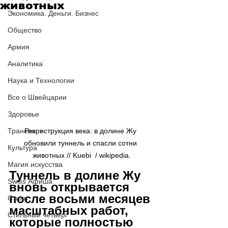
животных
Экономика. Деньги. Бизнес
Общество
Армия
Аналитика
Наука и Технологии
Все о Швейцарии
Здоровье
Транспорт
Реконструкция века: в долине Жу 
обновили туннель и спасли сотни 
Культура
животных // Kuebi  / wikipedia.
Магия искусства
Туннель в долине Жу 
Swiss Афиша
вновь открывается 
после восьми месяцев 
Стиль
масштабных работ, 
Стильный четверг
которые полностью 