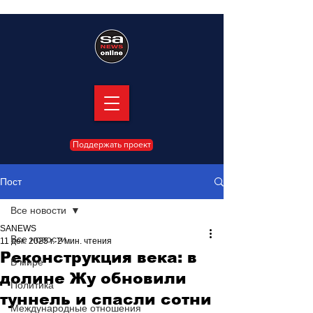
Поддержать проект
Пост
Все новости
SANEWS
Все новости
11 дек. 2025 г.
2 мин. чтения
Реконструкция века: в
В мире
долине Жу обновили
Политика
туннель и спасли сотни
Международные отношения