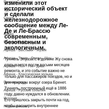
изменили этот 
Природа - Климат
исторический объект 
Туризм
и сделали 
Спорт
железнодорожное 
сообщение между Ле-
Фото
Де и Ле-Брассю 
Видео
современным, 
безопасным и 
Русская Швейцария
экологичным. 
Афиша - Выставки - Музеи
Афиша - Театр - Опера - Шоу
Туннель Эпуазатс в долине Жу снова 
открывается после восьми месяцев 
Афиша - Поп - Рок - Джаз
ремонта, и это событие важно не 
Афиша - Классическая музыка
только для пассажиров поездов, но и 
Правопорядок
для природы вокруг озера Бренет. 
Туннель, построенный ещё в 1886 
Афиша - Русские события
году, давно нуждался в обновлении. 
История
Его пришлось закрыть почти на год, 
чтобы расширить внутреннее 
Недвижимость