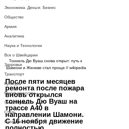
Экономика. Деньги. Бизнес
Общество
Армия
Аналитика
Наука и Технологии
Все о Швейцарии
Тоннель Дю Вуаш снова открыт: путь к 
Здоровье
Шамони и Женеве стал проще // 
wikipedia
Транспорт
После пяти месяцев 
Культура
ремонта после пожара 
Магия искусства
вновь открылся 
тоннель Дю Вуаш на 
Swiss Афиша
трассе A40 в 
Стиль
направлении Шамони. 
С 16 ноября движение 
Стильный четверг
полностью 