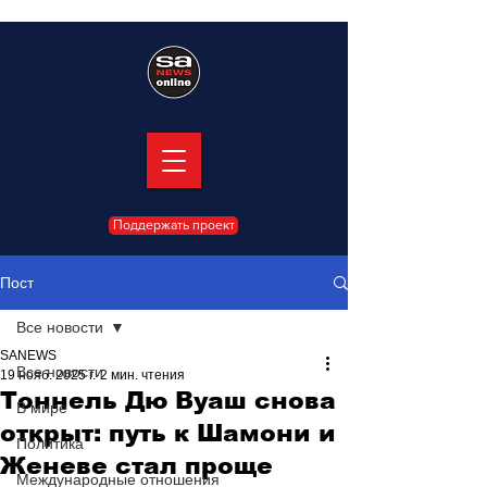
Поддержать проект
Пост
Все новости
SANEWS
Все новости
19 нояб. 2025 г.
2 мин. чтения
Тоннель Дю Вуаш снова
В мире
открыт: путь к Шамони и
Политика
Женеве стал проще
Международные отношения