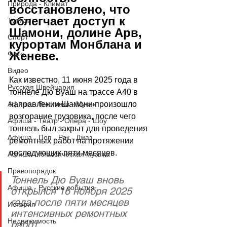
Природа - Климат
восстановлено, что 
облегчает доступ к 
Туризм
Шамони, долине Арв, 
Спорт
курортам Монблана и 
Женеве.
Фото
Видео
Как известно, 11 июня 2025 года в 
Русская Швейцария
тоннеле Дю Вуаш на трассе A40 в 
Афиша - Выставки - Музеи
направлении Шамони произошло 
возгорание грузовика, после чего 
Афиша - Театр - Опера - Шоу
тоннель был закрыт для проведения 
Афиша - Поп - Рок - Джаз
ремонтных работ на протяжении 
последующих пяти месяцев. 
Афиша - Классическая музыка
Правопорядок
Тоннель Дю Вуаш вновь 
Афиша - Русские события
открылся 16 ноября 2025 
года после пяти месяцев 
История
интенсивных ремонтных 
Недвижимость
работ.