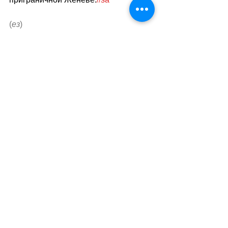
//
(
ез
)
Теги:
новости швейцарии
транспорт
Транспорт
Смотреть все
Похожие посты