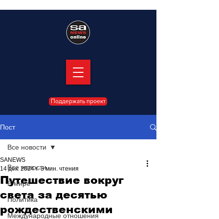
Поддержать проект
Пост
Все новости
SANEWS
Все новости
14 дек. 2024 г.
3 мин. чтения
Путешествие вокруг
В мире
света за десятью
Политика
рождественскими
Международные отношения