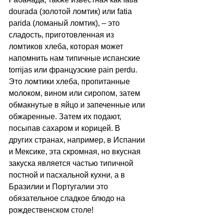
dourada (золотой ломтик) или fatia 
parida (ломаный ломтик), 
–
 это 
сладость, приготовленная из 
ломтиков хлеба, которая может 
напомнить нам типичные испанские 
torrijas или французские pain perdu. 
Это ломтики хлеба, пропитанные 
молоком, вином или сиропом, затем 
обмакнутые в яйцо и запеченные или 
обжаренные. Затем их подают, 
посыпав сахаром и корицей. В 
других странах, например, в Испании 
и Мексике, эта скромная, но вкусная 
закуска является частью типичной 
постной и пасхальной кухни, а в 
Бразилии и Португалии это 
обязательное сладкое блюдо на 
рождественском столе!