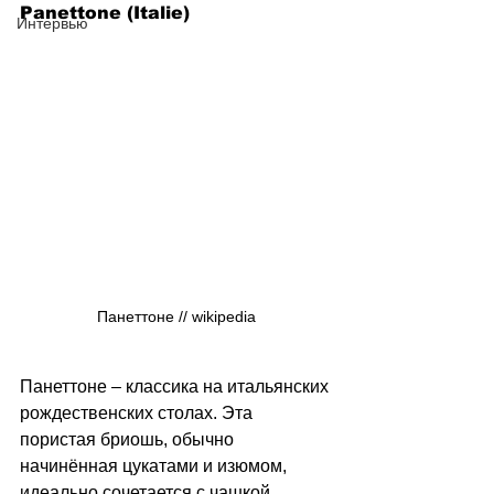
Panettone (Italie)
Интервью
Панеттоне // wikipedia
Панеттоне 
–
 классика на итальянских 
рождественских столах. Эта 
пористая бриошь, обычно 
начинённая цукатами и изюмом, 
идеально сочетается с чашкой 