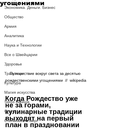
угощениями
Экономика. Деньги. Бизнес
Общество
Армия
Аналитика
Наука и Технологии
Все о Швейцарии
Здоровье
Транспорт
Путешествие вокруг света за десятью 
рождественскими угощениями  //  wikipedia
Культура
Магия искусства
Когда Рождество уже 
Swiss Афиша
не за горами, 
кулинарные традиции 
Стиль
выходят на первый 
Стильный четверг
план в праздновании 