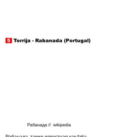
 5 
 Torrija - Rabanada (Portugal)
Рабанада //  wikipedia
Рабанада, также известная как fatia 