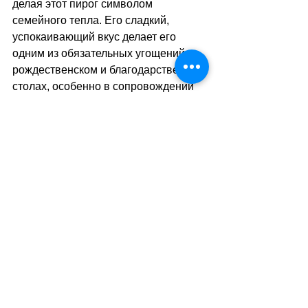
делая этот пирог символом 
семейного тепла. Его сладкий, 
успокаивающий вкус делает его 
одним из обязательных угощений на 
рождественском и благодарственном 
столах, особенно в сопровождении 
шарика ванильного мороженого!
 9 
 Шварцвальд (Германия) // 
Forêt-Noire (Allemagne)