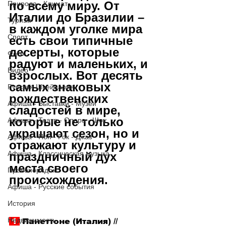
по всему миру. От 
Природа - Климат
Италии до Бразилии – 
Туризм
в каждом уголке мира 
Спорт
есть свои типичные 
десерты, которые 
Фото
радуют и маленьких, и 
Видео
взрослых. Вот десять 
самых знаковых 
Русская Швейцария
рождественских 
Афиша - Выставки - Музеи
сладостей в мире, 
которые не только 
Афиша - Театр - Опера - Шоу
украшают сезон, но и 
Афиша - Поп - Рок - Джаз
отражают культуру и 
Афиша - Классическая музыка
праздничный дух 
места своего 
Правопорядок
происхождения.
Афиша - Русские события
История
Недвижимость
 1 
 Панеттоне (Италия) // 