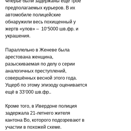
Флёрье были задержаны ещё трое 
предполагаемых курьеров. В их 
автомобиле полицейские 
обнаружили весь похищенный у 
жертв «улов» 
–
  10
‘5000
 шв.фр. и 
украшения.
Параллельно в Женеве была 
арестована женщина, 
разыскиваемая по делу о серии 
аналогичных преступлений, 
совершённых весной этого года. 
Ущерб по этому эпизоду оценивается 
ещё в 33
‘000
 шв.фр..
Кроме того, в Ивердоне полиция 
задержала 21-летнего жителя 
кантона Во, которого подозревают в 
участии в похожей схеме.