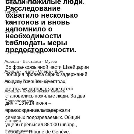
стали пожилые люди. 
Природа - Климат
Расследование 
Туризм
охватило несколько 
кантонов и вновь 
Спорт
напомнило о 
Фото
необходимости 
соблюдать меры 
Видео
предосторожности.
Русская Швейцария
Афиша - Выставки - Музеи
Во франкоязычной части Швейцарии 
Афиша - Театр - Опера - Шоу
полиция провела серию задержаний 
Афиша - Поп - Рок - Джаз
по делу о мошенничествах, 
жертвами которых чаще всего 
Афиша - Классическая музыка
становились пожилые люди. За два 
Правопорядок
дня 
–
 13 и 14 июня 
–
правоохранители задержали 
Афиша - Русские события
семерых подозреваемых. Общий 
История
ущерб превысил 88
‘000
 шв.фр., 
Недвижимость
сообщает 
Tribune de Genève
.