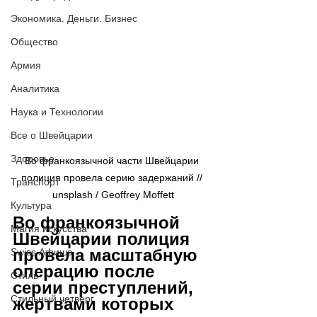
Экономика. Деньги. Бизнес
Общество
Армия
Аналитика
Наука и Технологии
Все о Швейцарии
Здоровье
Во франкоязычной части Швейцарии 
полиция провела серию задержаний // 
Транспорт
unsplash / 
Geoffrey Moffett
Культура
Во франкоязычной 
Магия искусства
Швейцарии полиция 
провела масштабную 
Swiss Афиша
операцию после 
Стиль
серии преступлений, 
Стильный четверг
жертвами которых 