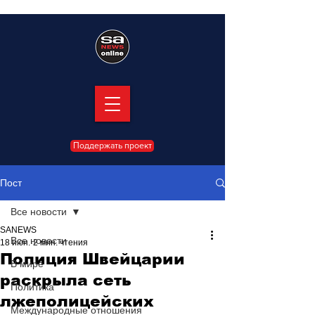
Поддержать проект
Пост
Все новости
SANEWS
Все новости
18 июн.
2 мин. чтения
Полиция Швейцарии
В мире
раскрыла сеть
Политика
лжеполицейских
Международные отношения