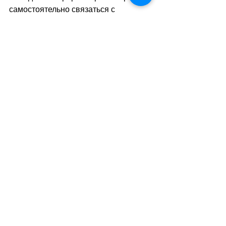
самостоятельно связаться с 
организацией по официальному 
номеру. В случае попытки 
мошенничества необходимо звонить 
в полицию по номеру 117.
sa
//
(
ез
)
Теги:
новости швейцарии
правопорядок
преступность
мошенничество
Правопорядок
Смотреть все
Похожие посты