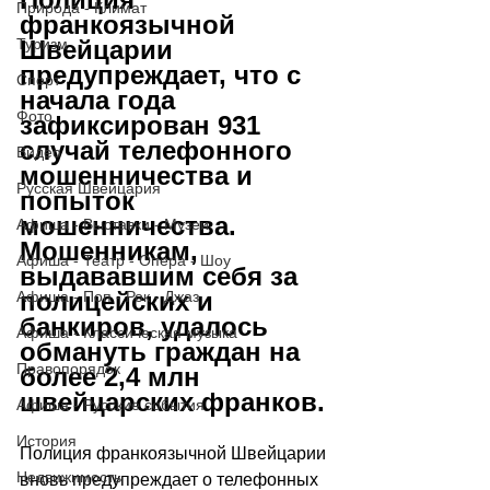
Природа - Климат
франкоязычной 
Швейцарии 
Туризм
предупреждает, что с 
Спорт
начала года 
Фото
зафиксирован 931 
случай телефонного 
Видео
мошенничества и 
Русская Швейцария
попыток 
мошенничества. 
Афиша - Выставки - Музеи
Мошенникам, 
Афиша - Театр - Опера - Шоу
выдававшим себя за 
полицейских и 
Афиша - Поп - Рок - Джаз
банкиров, удалось 
Афиша - Классическая музыка
обмануть граждан на 
Правопорядок
более 2,4 млн 
швейцарских франков.
Афиша - Русские события
История
Полиция франкоязычной Швейцарии 
Недвижимость
вновь предупреждает о телефонных 