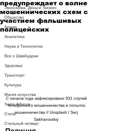
предупреждает о волне
Экономика. Деньги. Бизнес
мошеннических схем с
Общество
участием фальшивых
Армия
полицейских
Аналитика
Наука и Технологии
Все о Швейцарии
Здоровье
Транспорт
Культура
Магия искусства
C начала года зафиксировано 931 случай 
Swiss Афиша
телефонного мошенничества и попыток 
мошенничества // Unsplash / Serj 
Стиль
Sakharovskiy 
Стильный четверг
Полиция 