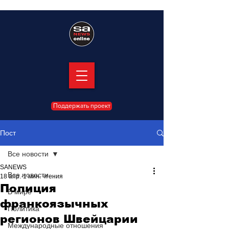
Поддержать проект
Пост
Все новости
SANEWS
Все новости
18 апр.
1 мин. чтения
Полиция
В мире
франкоязычных
Политика
регионов Швейцарии
Международные отношения