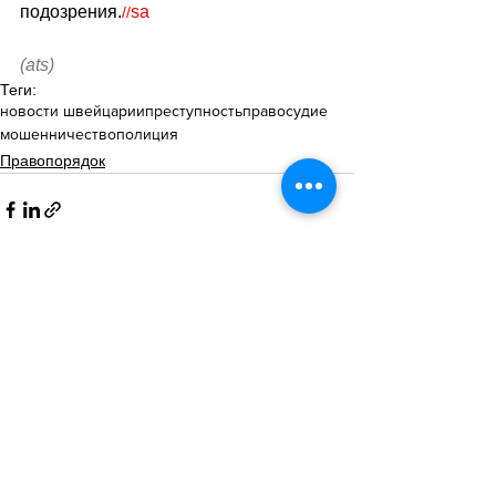
подозрения.
sa
//
(ats)
Теги:
новости швейцарии
преступность
правосудие
мошенничество
полиция
Правопорядок
Смотреть все
Похожие посты