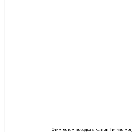
Афиша - Классическая музыка
Правопорядок
Недвижимость
Этим летом поездки в кантон Тичино могу