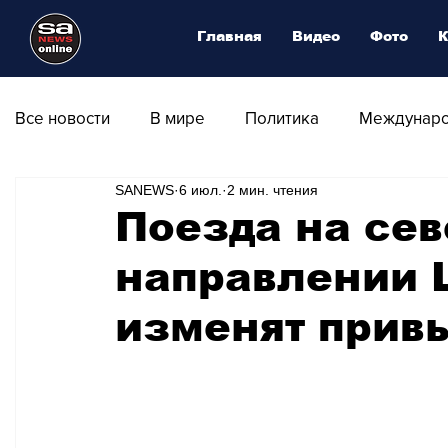
Главная
Видео
Фото
К
Все новости
В мире
Политика
Междунаро
SANEWS
6 июл.
2 мин. чтения
Общество
Армия
Аналитика
Наука и
Поезда на се
направлении 
Транспорт
Культура
Магия искусства
изменят прив
Природа - Климат
Туризм
Спорт
Фот
Афиша - Выставки - Музеи
Афиша - Театр - Оп