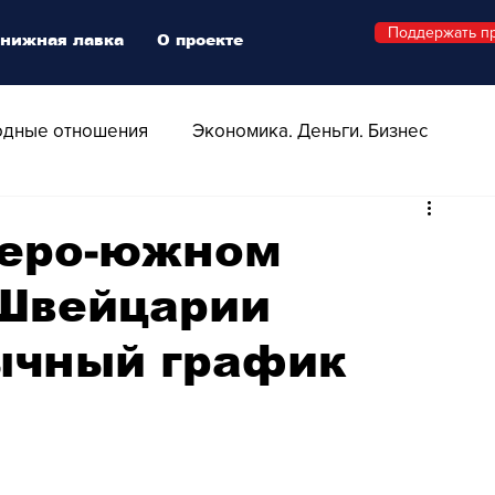
Поддержать п
нижная лавка
О проекте
дные отношения
Экономика. Деньги. Бизнес
 Технологии
Все о Швейцарии
Здоровье
веро-южном
Швейцарии
Swiss Афиша
Стиль
Стильный четверг
ычный график
о
Видео
Русская Швейцария
ера - Шоу
Афиша - Поп - Рок - Джаз