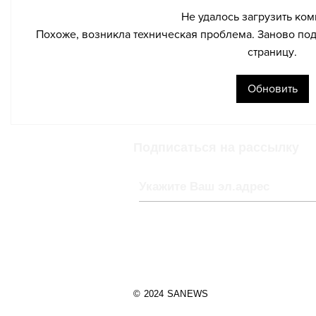
Не удалось загрузить ко
Похоже, возникла техническая проблема. Заново под
страницу.
Поездка в Париж
Слишко
обернулась
народу:
Обновить
неожиданным
следова
испытанием
Цюриха
поезда
пассаж
Подписаться на рассылку
© 2024 SANEWS