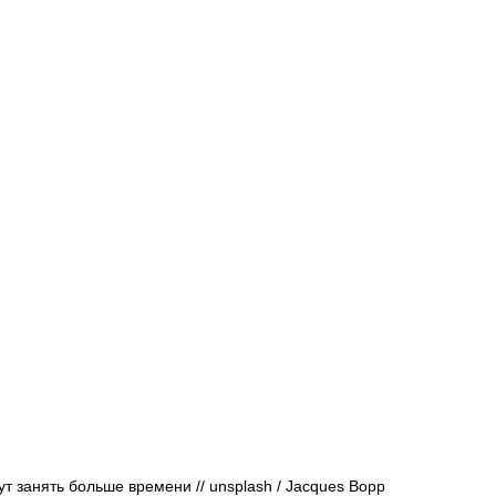
Афиша - Русские события
История
т занять больше времени // 
unsplash / 
Jacques Bopp