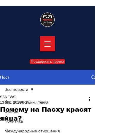
Поддержать проект
Пост
Все новости
SANEWS
Все новости
13 апр. 2023 г.
2 мин. чтения
Почему на Пасху красят
В мире
яйца?
Политика
Международные отношения