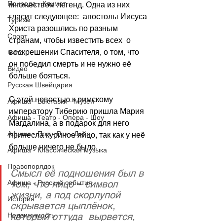
Природа - Климат
множеством легенд. Одна из них 
гласит следующее:  апостолы Иисуса 
Туризм
Христа разошлись по разным 
Спорт
странам, чтобы известить всех  о 
воскрешении Спасителя, о том, что 
Фото
он победил смерть и не нужно её 
Видео
больше бояться. 
Русская Швейцария
С этой новостью к римскому 
Афиша - Выставки - Музеи
императору Тиберию пришла Мария 
Афиша - Театр - Опера - Шоу
Магдалина, а в подарок для него 
Афиша - Поп - Рок - Джаз
принесла куриное яйцо, так как у неё 
больше ничего не было. 
Афиша - Классическая музыка
Правопорядок
Смысл её подношения был в 
том, что яйцо – символ 
Афиша - Русские события
жизни, а под скорлупой 
История
скрывается цыплёнок, 
который оттуда  вырвется, 
Недвижимость