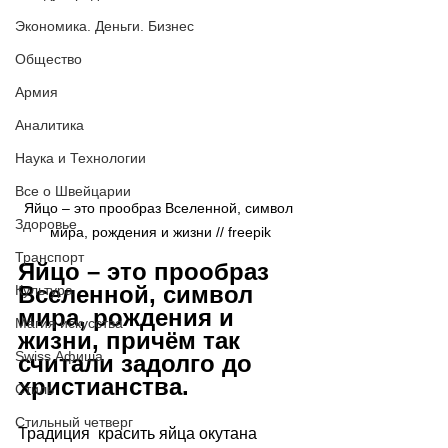
Экономика. Деньги. Бизнес
Общество
Армия
Аналитика
Наука и Технологии
Все о Швейцарии
Яйцо – это прообраз Вселенной, символ 
Здоровье
мира, рождения и жизни // freepik
Транспорт
Яйцо – это прообраз 
Вселенной, символ 
Культура
мира, рождения и 
Магия искусства
жизни, причём так 
Swiss Афиша
считали задолго до 
христианства.
Стиль
Стильный четверг
Традиция  красить яйца окутана 