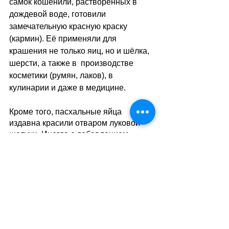
самок кошенили, растворённых в 
дождевой воде, готовили 
замечательную красную краску 
(кармин). Её применяли для 
крашения не только яиц, но и шёлка, 
шерсти, а также в  производстве 
косметики (румян, лаков), в 
кулинарии и даже в медицине. 
Кроме того, пасхальные яйца 
издавна красили отваром луковой 
шелухи. Иногда с добавлением 
гранатового сока. 
//SA
(тв)
Теги:
праздники
православие
Русская Швейцария