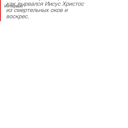
как вырвался Иисус Христос 
Интервью
из смертельных оков и 
воскрес.  