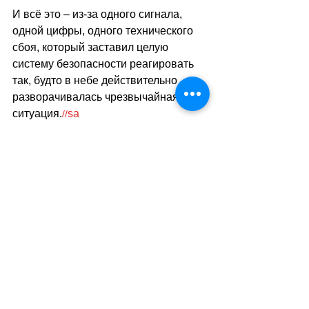
И всё это 
–
 из-за одного сигнала, 
одной цифры, одного технического 
сбоя, который заставил целую 
систему безопасности реагировать 
так, будто в небе действительно 
разворачивалась чрезвычайная 
ситуация.
sa
//
(
ез
)
Теги:
транспорт
новости
авиаперевозки
происшествия
Транспорт
Смотреть все
Похожие посты