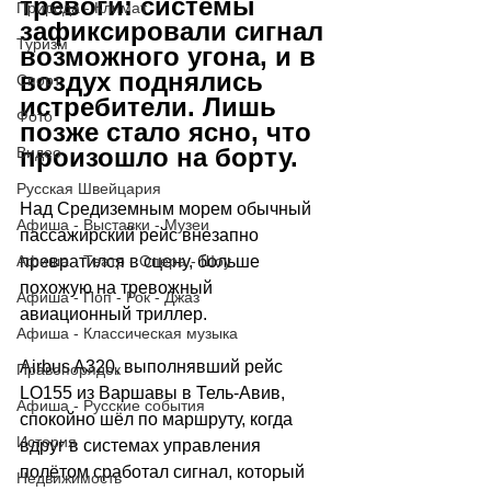
тревоги: системы 
Природа - Климат
зафиксировали сигнал 
Туризм
возможного угона, и в 
воздух поднялись 
Спорт
истребители. Лишь 
Фото
позже стало ясно, что 
произошло на борту.
Видео
Русская Швейцария
Над Средиземным морем обычный 
Афиша - Выставки - Музеи
пассажирский рейс внезапно 
Афиша - Театр - Опера - Шоу
превратился в сцену, больше 
похожую на тревожный 
Афиша - Поп - Рок - Джаз
авиационный триллер.
Афиша - Классическая музыка
Airbus A320, выполнявший рейс 
Правопорядок
LO155 из Варшавы в Тель-Авив, 
Афиша - Русские события
спокойно шёл по маршруту, когда 
История
вдруг в системах управления 
полётом сработал сигнал, который 
Недвижимость