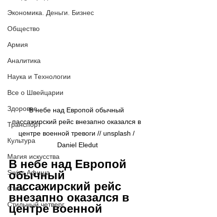
Экономика. Деньги. Бизнес
Общество
Армия
Аналитика
Наука и Технологии
Все о Швейцарии
Здоровье
В небе над Европой обычный 
пассажирский рейс внезапно оказался в 
Транспорт
центре военной тревоги // 
unsplash / 
Культура
Daniel Eledut
Магия искусства
В небе над Европой 
Swiss Афиша
обычный 
пассажирский рейс 
Стиль
внезапно оказался в 
Стильный четверг
центре военной 