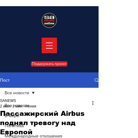
Поддержать проект
Пост
Все новости
SANEWS
Все новости
2 июл.
2 мин. чтения
Пассажирский Airbus
В мире
поднял тревогу над
Политика
Европой
Международные отношения