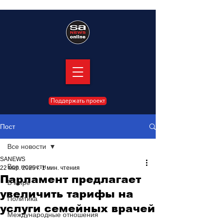
Поддержать проект
Пост
Все новости
SANEWS
Все новости
22 мар. 2025 г.
1 мин. чтения
Парламент предлагает
В мире
увеличить тарифы на
Политика
услуги семейных врачей
Международные отношения