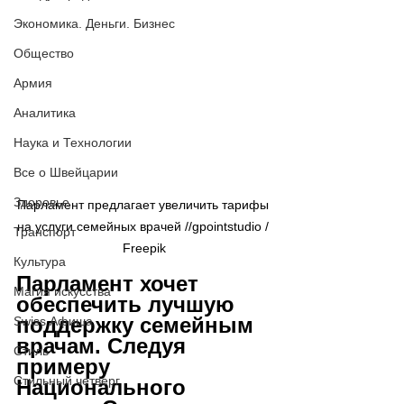
Экономика. Деньги. Бизнес
Общество
Армия
Аналитика
Наука и Технологии
Все о Швейцарии
Здоровье
Парламент предлагает увеличить тарифы 
на услуги семейных врачей //gpointstudio / 
Транспорт
Freepik
Культура
Парламент хочет 
Магия искусства
обеспечить лучшую 
поддержку семейным 
Swiss Афиша
врачам. Следуя 
Стиль
примеру 
Стильный четверг
Национального 