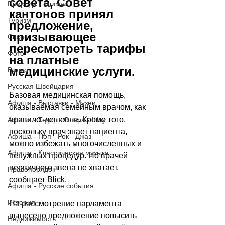
совета, Совет 
Природа - Климат
кантонов принял 
Туризм
предложение, 
призывающее 
Спорт
пересмотреть тарифы 
Фото
на платные 
медицинские услуги.
Видео
Русская Швейцария
Базовая медицинская помощь, 
Афиша - Выставки - Музеи
оказываемая семейным врачом, как 
правило, дешевле. Кроме того, 
Афиша - Театр - Опера - Шоу
поскольку врач знает пациента, 
Афиша - Поп - Рок - Джаз
можно избежать многочисленных и 
Афиша - Классическая музыка
ненужных процедур. Но врачей 
первичного звена не хватает, 
Правопорядок
сообщает 
Blick
.
Афиша - Русские события
История
На рассмотрение парламента 
вынесено предложение повысить 
Недвижимость