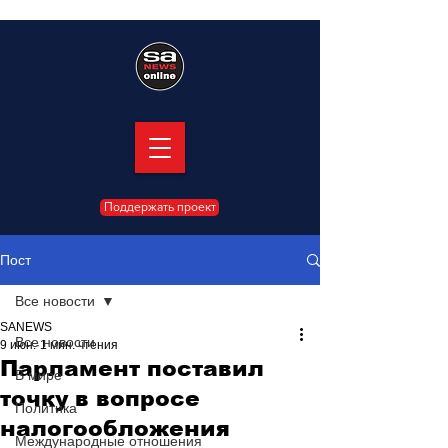
Поддержать проект
Пост
Все новости
SANEWS
Все новости
9 июн.
1 мин. чтения
Парламент поставил
В мире
точку в вопросе
Политика
налогообложения
Международные отношения