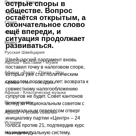
острые споры в 
Природа - Климат
обществе. Вопрос 
Туризм
остаётся открытым, а 
Спорт
окончательное слово 
ещё впереди, и 
Фото
ситуация продолжает 
Видео
развиваться.
Русская Швейцария
Швейцарский парламент вновь 
Афиша - Выставки - Музеи
поставил точку в налоговом споре, 
Афиша - Театр - Опера - Шоу
который уже стал политическим 
символом последних лет: возврата к 
Афиша - Поп - Рок - Джаз
совместному налогообложению 
Афиша - Классическая музыка
супругов не будет. Совет кантонов 
Правопорядок
вслед за Национальным советом с 
минимальным перевесом отверг 
Афиша - Русские события
инициативу партии «Центр» 
–
 24 
История
голоса против 21, подтвердив курс 
Недвижимость
на индивидуальную систему, 