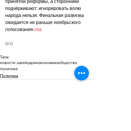
принятой реформы, а сторонники 
подчёркивают: игнорировать волю 
народа нельзя. Финальная развязка 
ожидается не раньше ноябрьского 
голосования.
sa
//
(
ез
)
Теги:
новости швейцарии
экономика
общество
политика
Политика
Смотреть все
Похожие посты