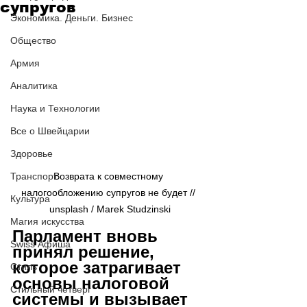
супругов
Экономика. Деньги. Бизнес
Общество
Армия
Аналитика
Наука и Технологии
Все о Швейцарии
Здоровье
Транспорт
Возврата к совместному 
налогообложению супругов не будет // 
Культура
unsplash / 
Marek Studzinski
Магия искусства
Парламент вновь 
Swiss Афиша
принял решение, 
которое затрагивает 
Стиль
основы налоговой 
Стильный четверг
системы и вызывает 