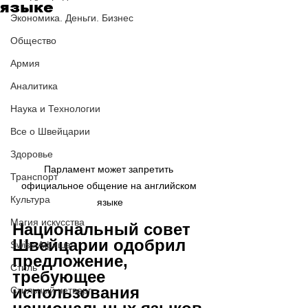
языке
Экономика. Деньги. Бизнес
Общество
Армия
Аналитика
Наука и Технологии
Все о Швейцарии
Здоровье
Парламент может запретить 
Транспорт
официальное общение на английском 
Культура
языке
Магия искусства
Национальный совет 
Швейцарии одобрил 
Swiss Афиша
предложение, 
Стиль
требующее 
использования 
Стильный четверг