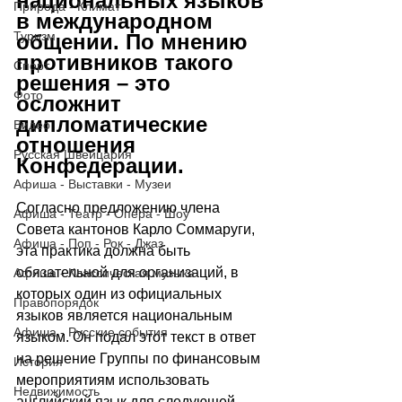
национальных языков 
Природа - Климат
в международном 
Туризм
общении. По мнению 
противников такого 
Спорт
решения – это 
Фото
осложнит 
дипломатические 
Видео
отношения 
Русская Швейцария
Конфедерации.
Афиша - Выставки - Музеи
Согласно предложению члена 
Афиша - Театр - Опера - Шоу
Совета кантонов Карло Соммаруги, 
Афиша - Поп - Рок - Джаз
эта практика должна быть 
обязательной для организаций, в 
Афиша - Классическая музыка
которых один из официальных 
Правопорядок
языков является национальным 
Афиша - Русские события
языком. Он подал этот текст в ответ 
на решение Группы по финансовым 
История
мероприятиям использовать 
Недвижимость
английский язык для следующей 