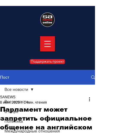
Поддержать проект
Пост
Все новости
SANEWS
Все новости
8 июн. 2025 г.
1 мин. чтения
Парламент может
В мире
запретить официальное
Политика
общение на английском
Международные отношения