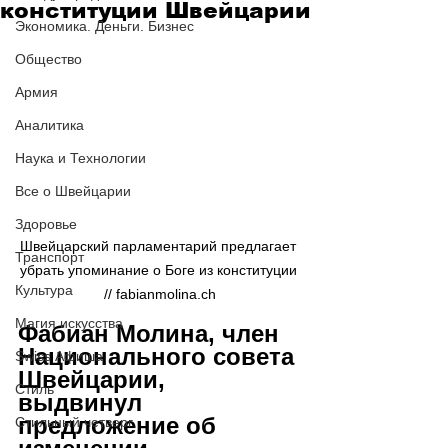
конституции Швейцарии
Экономика. Деньги. Бизнес
Общество
Армия
Аналитика
Наука и Технологии
Все о Швейцарии
Здоровье
Швейцарский парламентарий предлагает 
Транспорт
убрать упоминание о Боге из конституции 
Культура
// fabianmolina.ch
Магия искусства
Фабиан Молина, член 
Национального совета 
Swiss Афиша
Швейцарии, 
Стиль
выдвинул 
предложение об 
Стильный четверг