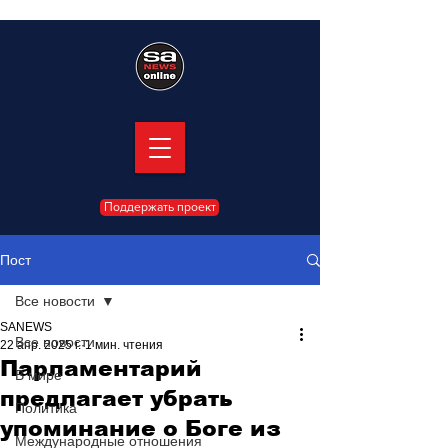
Поддержать проект
Пост
Все новости
SANEWS
Все новости
22 апр. 2025 г.
1 мин. чтения
Парламентарий
В мире
предлагает убрать
Политика
упоминание о Боге из
Международные отношения