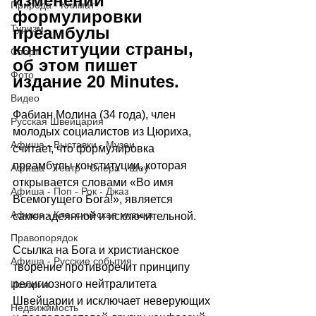
изменении 
Природа - Климат
формулировки 
Туризм
преамбулы 
конституции страны, 
Спорт
об этом пишет 
Фото
издание 20 Minutes.
Видео
Фабиан Молина (34 года), член 
Русская Швейцария
молодых социалистов из Цюриха, 
Афиша - Выставки - Музеи
считает, что формулировка 
преамбулы конституции, которая 
Афиша - Театр - Опера - Шоу
открывается словами «Во имя 
Афиша - Поп - Рок - Джаз
Всемогущего Бога!», является 
Афиша - Классическая музыка
самонадеянной и исключительной.
Правопорядок
Ссылка на Бога и христианское 
Афиша - Русские события
творение противоречит принципу 
религиозного нейтралитета 
История
Швейцарии и исключает неверующих 
Недвижимость