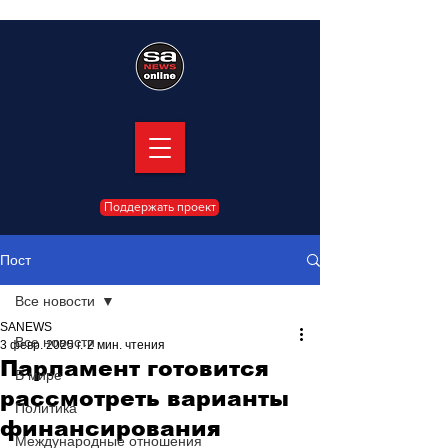
Поддержать проект
Пост
Все новости
SANEWS
Все новости
3 февр. 2025 г.
2 мин. чтения
Парламент готовится
В мире
рассмотреть варианты
Политика
финансирования
Международные отношения