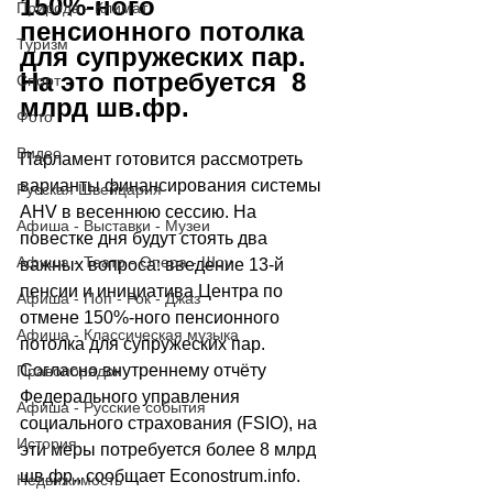
150%-ного 
Природа - Климат
пенсионного потолка 
Туризм
для супружеских пар. 
На это потребуется  8 
Спорт
млрд шв.фр. 
Фото
Видео
Парламент готовится рассмотреть 
варианты финансирования системы 
Русская Швейцария
AHV в весеннюю сессию. На 
Афиша - Выставки - Музеи
повестке дня будут стоять два 
Афиша - Театр - Опера - Шоу
важных вопроса: введение 13-й 
пенсии и инициатива Центра по 
Афиша - Поп - Рок - Джаз
отмене 150%-ного пенсионного 
Афиша - Классическая музыка
потолка для супружеских пар. 
Согласно внутреннему отчёту 
Правопорядок
Федерального управления 
Афиша - Русские события
социального страхования (FSIO), на 
История
эти меры потребуется более 8 млрд 
шв.фр., сообщает 
Econostrum.info
.
Недвижимость