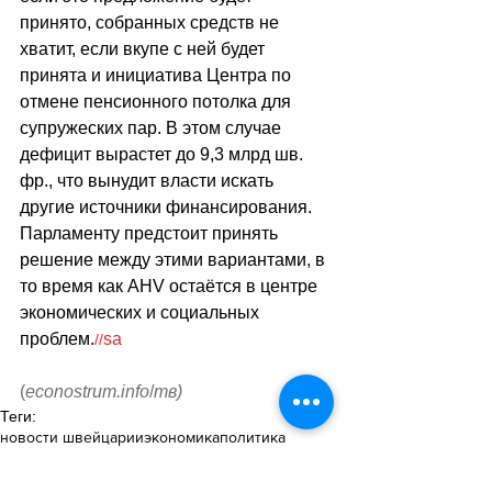
принято, собранных средств не 
хватит, если вкупе с ней будет 
принята и инициатива Центра по 
отмене пенсионного потолка для 
супружеских пар. В этом случае 
дефицит вырастет до 9,3 млрд шв. 
фр., что вынудит власти искать 
другие источники финансирования. 
Парламенту предстоит принять 
решение между этими вариантами, в 
то время как AHV остаётся в центре 
экономических и социальных 
проблем.
sa
//
(
еconostrum.info
/
тв
)
Теги:
новости швейцарии
экономика
политика
Политика