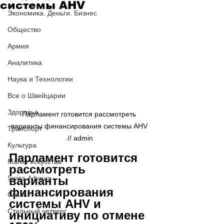
системы AHV
Экономика. Деньги. Бизнес
Общество
Армия
Аналитика
Наука и Технологии
Все о Швейцарии
Здоровье
Парламент готовится рассмотреть 
варианты финансирования системы AHV 
Транспорт
// admin
Культура
Парламент готовится 
Магия искусства
рассмотреть 
варианты 
Swiss Афиша
финансирования 
Стиль
системы AHV и 
Стильный четверг
инициативу по отмене 