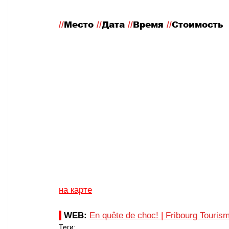
//
Место
 //
Дата 
//
Время 
//
Стоимость
на карте
WEB: 
En quête de choc! 
| 
Fribourg Tourism
Теги: