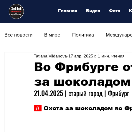
Главная
Видео
Фото
К
Все новости
В мире
Политика
Междунаро
Tatiana Vildanova
17 апр. 2025 г.
1 мин. чтения
Общество
Армия
Аналитика
Наука и
Во Фрибурге о
за шоколадом
Транспорт
Культура
Магия искусства
21.04.2025 | старый город | Фрибург
Природа - Климат
Туризм
Спорт
Фот
 // 
 Охота за шоколадом во Фри
Афиша - Выставки - Музеи
Афиша - Театр - Оп