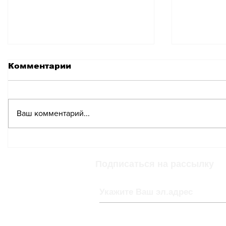
Комментарии
Ваш комментарий...
Пасхальный рынок
Пасхал
яиц Amnesty
фестива
International в
Понтре
Подписаться на рассылку
Золотурне