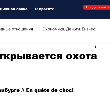
Поддержать п
нижная лавка
О проекте
дные отношения
Экономика. Деньги. Бизнес
 Технологии
Все о Швейцарии
Здоровье
ткрывается охота
Swiss Афиша
Стиль
Стильный четверг
о
Видео
Русская Швейцария
бурге // En quête de choc!
ера - Шоу
Афиша - Поп - Рок - Джаз