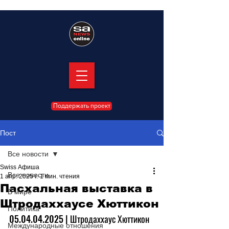
Поддержать проект
Пост
Все новости
Swiss Афиша
Все новости
1 апр. 2025 г.
1 мин. чтения
Пасхальная выставка в
В мире
Штродаххаусе Хюттикон
Политика
05.04
.04.2025 | Штродаххаус Хюттикон 
Международные отношения