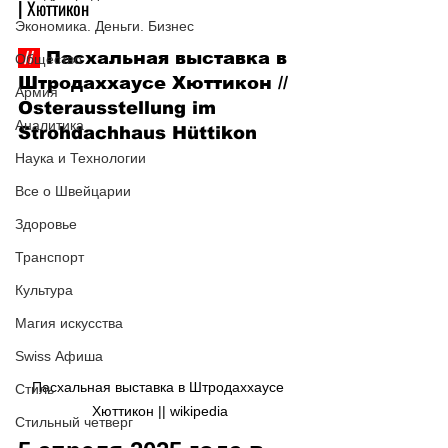
| Хюттикон
Экономика. Деньги. Бизнес
 // 
 Пасхальная выставка в 
Общество
Штродаххаусе Хюттикон // 
Армия
Osterausstellung im 
Аналитика
Strohdachhaus Hüttikon
Наука и Технологии
Все о Швейцарии
Здоровье
Транспорт
Культура
Магия искусства
Swiss Афиша
Пасхальная выставка в Штродаххаусе 
Стиль
Хюттикон || wikipedia
Стильный четверг