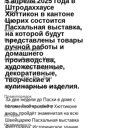
5 апреля 2025 года в 
Природа - Климат
Штродаххаусе 
Туризм
Хюттикон в кантоне 
Цюрих состоится 
Спорт
Пасхальная выставка, 
Фото
на которой будут 
представлены товары 
Видео
ручной работы и 
Русская Швейцария
домашнего 
производства, 
Афиша - Выставки - Музеи
художественные, 
Афиша - Театр - Опера - Шоу
декоративные, 
Афиша - Поп - Рок - Джаз
творческие и 
кулинарные изделия. 
Афиша - Классическая музыка
Правопорядок
За две недели до Пасхи в доме с 
Афиша - Русские события
соломенной крышей в Хюттиконе 
вновь пройдёт знаменитая на всю 
История
Швейцарию Пасхальная выставка 
Недвижимость
Фуртталера. Историческое здание 