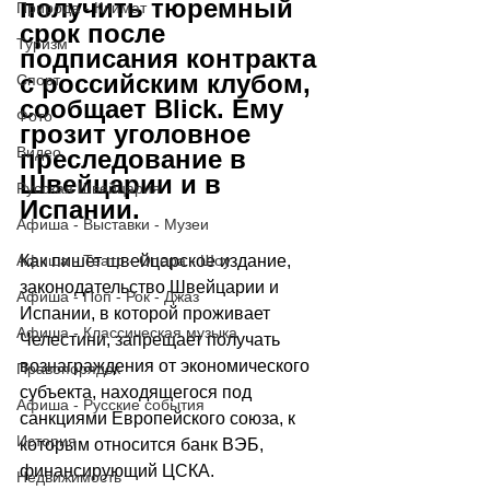
получить тюремный 
Природа - Климат
срок после 
Туризм
подписания контракта 
с российским клубом, 
Спорт
сообщает Blick. Ему 
Фото
грозит уголовное 
Видео
преследование в 
Швейцарии и в 
Русская Швейцария
Испании.
Афиша - Выставки - Музеи
Как пишет швейцарское издание, 
Афиша - Театр - Опера - Шоу
законодательство Швейцарии и 
Афиша - Поп - Рок - Джаз
Испании, в которой проживает 
Афиша - Классическая музыка
Челестини, запрещает получать 
вознаграждения от экономического 
Правопорядок
субъекта, находящегося под 
Афиша - Русские события
санкциями Европейского союза, к 
История
которым относится банк ВЭБ, 
финансирующий ЦСКА.
Недвижимость