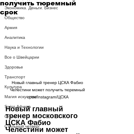
получить тюремный
Экономика. Деньги. Бизнес
срок
Общество
Армия
Аналитика
Наука и Технологии
Все о Швейцарии
Здоровье
Транспорт
Новый главный тренер ЦСКА Фабио 
Культура
Челестини может получить тюремный 
Магия искусства
срок/Instagram/ЦСКА
Swiss Афиша
Новый главный 
тренер московского 
Стиль
ЦСКА Фабио 
Стильный четверг
Челестини может 