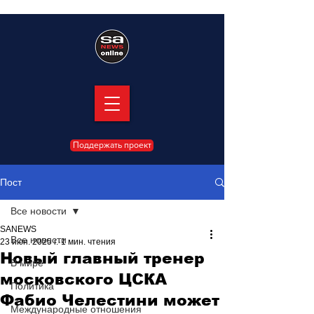
Поддержать проект
Пост
Все новости
SANEWS
Все новости
23 июн. 2025 г.
1 мин. чтения
Новый главный тренер
В мире
московского ЦСКА
Политика
Фабио Челестини может
Международные отношения