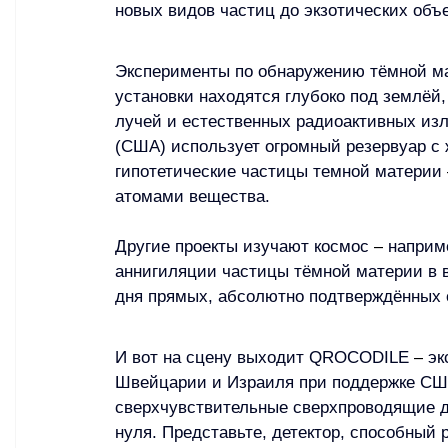
новых видов частиц до экзотических объ
Эксперименты по обнаружению тёмной ма
установки находятся глубоко под землёй,
лучей и естественных радиоактивных изл
(США) использует огромный резервуар с ж
гипотетические частицы темной материи 
атомами вещества.
Другие проекты изучают космос 
–
 наприм
аннигиляции частицы тёмной материи в в
дня прямых, абсолютно подтверждённых 
И вот на сцену выходит QROCODILE 
–
 э
Швейцарии и Израиля при поддержке США
сверхчувствительные сверхпроводящие д
нуля. Представьте, детектор, способный