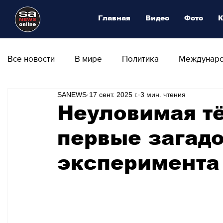
Главная
Видео
Фото
К
Все новости
В мире
Политика
Междунаро
SANEWS
17 сент. 2025 г.
3 мин. чтения
Общество
Армия
Аналитика
Наука и
Неуловимая т
первые загад
Транспорт
Культура
Магия искусства
эксперимента
Природа - Климат
Туризм
Спорт
Фот
Афиша - Выставки - Музеи
Афиша - Театр - Оп