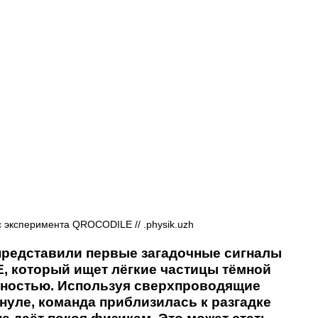
Афиша - Русские события
История
 эксперимента QROCODILE // .physik.uzh
представили первые загадочные сигналы 
, который ищет лёгкие частицы тёмной 
ьностью. Используя сверхпроводящие 
нуле, команда приблизилась к разгадке 