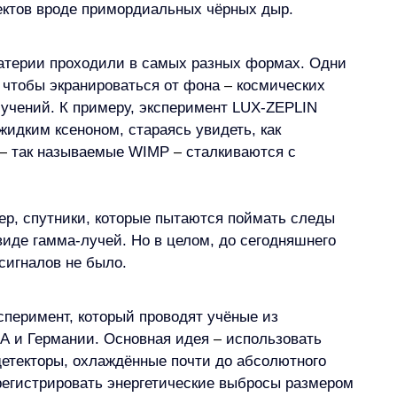
ектов вроде примордиальных чёрных дыр.
терии проходили в самых разных формах. Одни 
 чтобы экранироваться от фона 
–
 космических 
учений. К примеру, эксперимент LUX-ZEPLIN 
идким ксеноном, стараясь увидеть, как 
–
 так называемые WIMP 
–
 сталкиваются с 
ер, спутники, которые пытаются поймать следы 
иде гамма-лучей. Но в целом, до сегодняшнего 
сигналов не было.
ксперимент, который проводят учёные из 
 и Германии. Основная идея 
–
 использовать 
етекторы, охлаждённые почти до абсолютного 
 регистрировать энергетические выбросы размером 