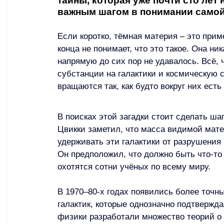
тайны, которая уже почти сто лет 
важным шагом в понимании самой
Если коротко, тёмная материя 
–
 это прим
конца не понимает, что это такое. Она ник
напрямую до сих пор не удавалось. Всё, 
субстанции на галактики и космическую с
вращаются так, как будто вокруг них ест
В поисках этой загадки стоит сделать шаг
Цвикки заметил, что масса видимой мате
удерживать эти галактики от разрушения
Он предположил, что должно быть что-то
охотятся сотни учёных по всему миру.
В 1970–80-х годах появились более точн
галактик, которые однозначно подтвержд
физики разработали множество теорий о 