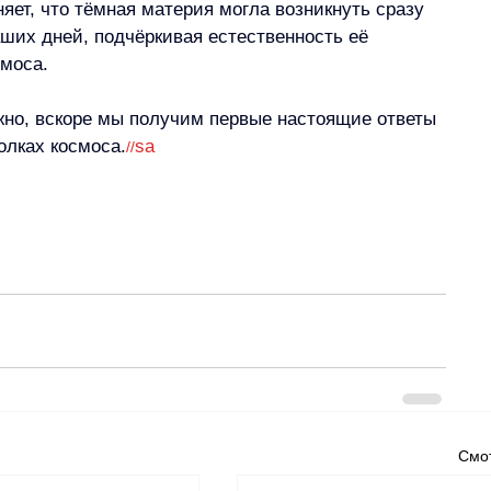
ет, что тёмная материя могла возникнуть сразу 
ших дней, подчёркивая естественность её 
смоса.
жно, вскоре мы получим первые настоящие ответы 
олках космоса.
sa
//
Смот