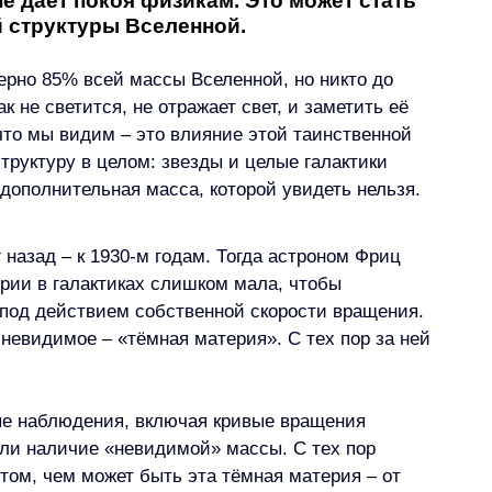
не даёт покоя физикам. Это может стать 
 структуры Вселенной. 
ерно 85% всей массы Вселенной, но никто до 
ак не светится, не отражает свет, и заметить её 
что мы видим 
–
 это влияние этой таинственной 
труктуру в целом: звезды и целые галактики 
ь дополнительная масса, которой увидеть нельзя.
 назад 
–
 к 1930-м годам. Тогда астроном Фриц 
рии в галактиках слишком мала, чтобы 
 под действием собственной скорости вращения. 
 невидимое 
–
 «тёмная материя». С тех пор за ней 
ые наблюдения, включая кривые вращения 
али наличие «невидимой» массы. С тех пор 
том, чем может быть эта тёмная материя 
–
 от 