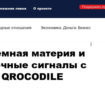
Поддержать п
нижная лавка
О проекте
дные отношения
Экономика. Деньги. Бизнес
 Технологии
Все о Швейцарии
Здоровье
ёмная материя и
очные сигналы с
Swiss Афиша
Стиль
Стильный четверг
 QROCODILE
о
Видео
Русская Швейцария
ера - Шоу
Афиша - Поп - Рок - Джаз