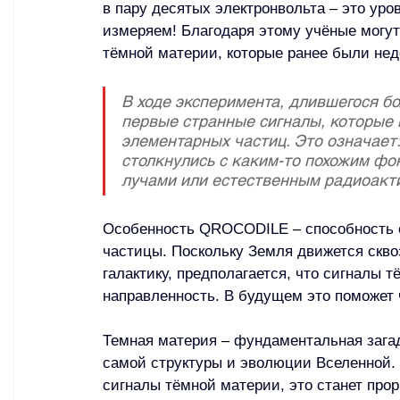
в пару десятых электронвольта 
–
 это уро
измеряем! Благодаря этому учёные могут
тёмной материи, которые ранее были не
В ходе эксперимента, длившегося бо
первые странные сигналы, которые 
элементарных частиц. Это означает:
столкнулись с каким-то похожим ф
лучами или естественным радиоакт
Особенность QROCODILE 
–
 способность 
частицы. Поскольку Земля движется скво
галактику, предполагается, что сигналы 
направленность. В будущем это поможет 
Темная материя 
–
 фундаментальная загад
самой структуры и эволюции Вселенной
сигналы тёмной материи, это станет про