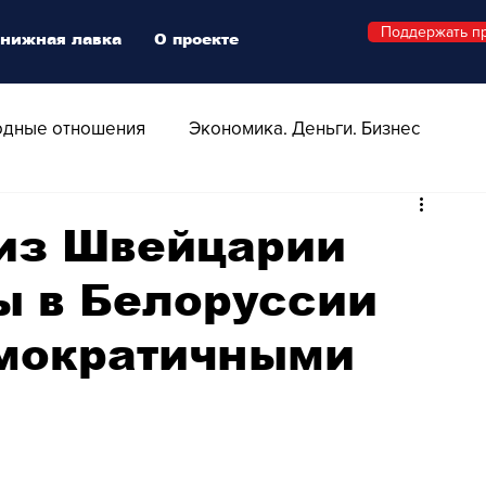
Поддержать п
нижная лавка
О проекте
дные отношения
Экономика. Деньги. Бизнес
 Технологии
Все о Швейцарии
Здоровье
из Швейцарии
ы в Белоруссии
Swiss Афиша
Стиль
Стильный четверг
мократичными
о
Видео
Русская Швейцария
ера - Шоу
Афиша - Поп - Рок - Джаз