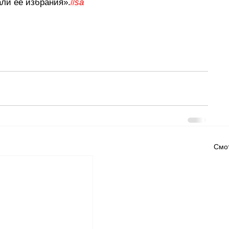
ли ее избрания».
sa
//
Смот