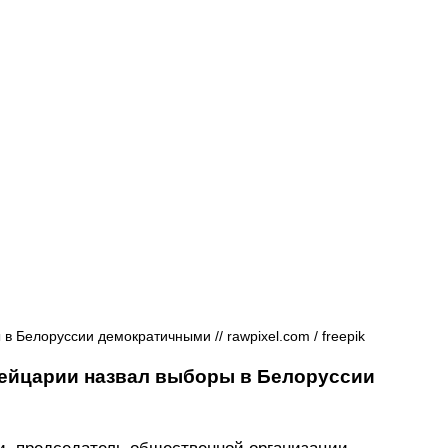
Афиша - Русские события
История
 Белоруссии демократичными // rawpixel.com / freepik
ейцарии назвал выборы в Белоруссии 