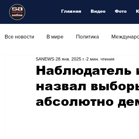
Главная
Видео
Фото
К
Все новости
В мире
Политика
Междунаро
SANEWS
28 янв. 2025 г.
2 мин. чтения
Общество
Армия
Аналитика
Наука и
Наблюдатель 
назвал выбор
Транспорт
Культура
Магия искусства
абсолютно де
Природа - Климат
Туризм
Спорт
Фот
Афиша - Выставки - Музеи
Афиша - Театр - Оп