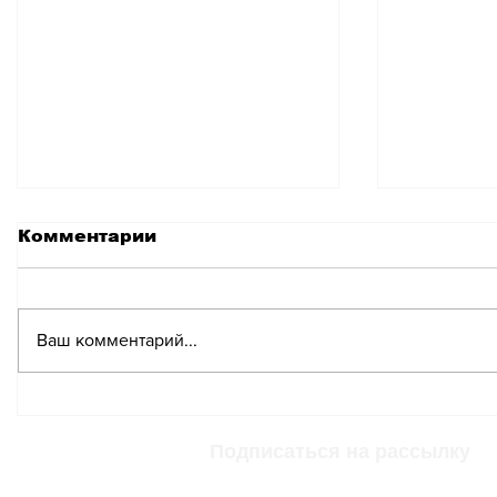
Комментарии
Ваш комментарий...
Швейцария
Госдеп
присоединится к
раскри
некоторым санкциям
парлам
Подписаться на рассылку
ЕС против Белоруссии
выборы 
– в Мин