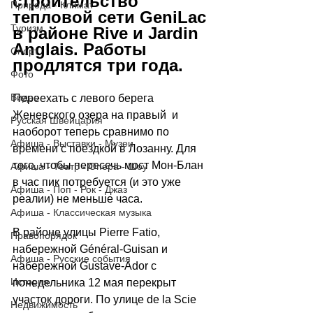
строительство 
Природа - Климат
тепловой сети GeniLac 
Туризм
в районе Rive и Jardin 
Anglais. Работы 
Спорт
продлятся три года.
Фото
Видео
Переехать с левого берега 
Женевского озера на правый  и 
Русская Швейцария
наоборот теперь сравнимо по 
Афиша - Выставки - Музеи
времени с поездкой в Лозанну. Для 
того, чтобы пересечь мост Мон-Блан 
Афиша - Театр - Опера - Шоу
в час пик потребуется (и это уже 
Афиша - Поп - Рок - Джаз
реалии) не меньше часа. 
Афиша - Классическая музыка
В районе улицы 
Pierre Fatio
, 
Правопорядок
набережной 
Général-Guisan
 и 
Афиша - Русские события
набережной 
Gustave-Ador 
с 
История
понедельника 12 мая перекрыт 
участок дороги. По улице 
de la Scie 
Недвижимость