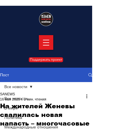
Поддержать проект
Пост
Все новости
SANEWS
Все новости
16 мая 2025 г.
2 мин. чтения
На жителей Женевы
В мире
свалилась новая
Политика
напасть – многочасовые
Международные отношения