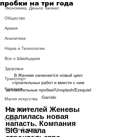
пробки на три года
Экономика. Деньги. Бизнес
Общество
Армия
Аналитика
Наука и Технологии
Все о Швейцарии
Здоровье
В Женеве начинается новый цикл 
Транспорт
строительных работ и вмести с ним 
Культура
автомобильные пробки//Unsplash/Ezequiel 
Garrido
Магия искусства
На жителей Женевы 
Swiss Афиша
свалилась новая 
Стиль
напасть. Компания 
SIG начала 
Стильный четверг