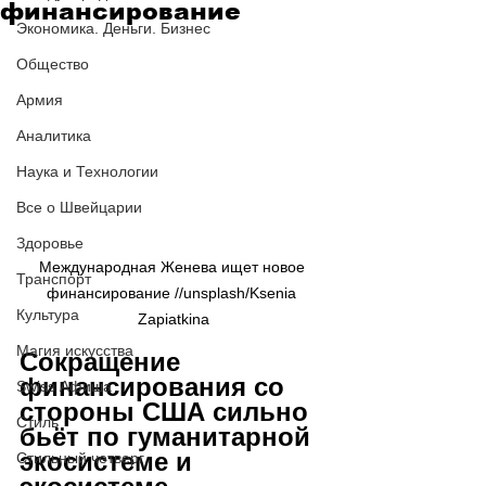
финансирование
Экономика. Деньги. Бизнес
Общество
Армия
Аналитика
Наука и Технологии
Все о Швейцарии
Здоровье
Международная Женева ищет новое 
Транспорт
финансирование //unsplash/Ksenia 
Культура
Zapiatkina
Магия искусства
Сокращение 
финансирования со 
Swiss Афиша
стороны США сильно 
Стиль
бьёт по гуманитарной 
экосистеме и 
Стильный четверг