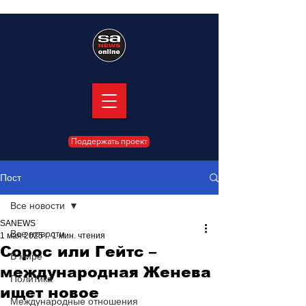
Поддержать проект
Пост
Все новости
SANEWS
Все новости
1 мая 2025 г.
1 мин. чтения
Сорос или Гейтс –
В мире
международная Женева
Политика
ищет новое
Международные отношения