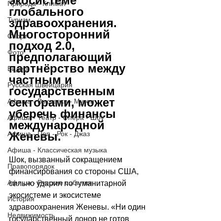
экосистеме 
Природа - Климат
глобального 
Туризм
здравоохранения. 
Многосторонний 
Спорт
подход 2.0, 
Фото
предполагающий 
партнёрство между 
Видео
частным и 
Русская Швейцария
государственным 
секторами, может 
Афиша - Выставки - Музеи
уберечь финансы 
Афиша - Театр - Опера - Шоу
международной 
Женевы.
Афиша - Поп - Рок - Джаз
Афиша - Классическая музыка
Шок, вызванный сокращением 
Правопорядок
финансирования со стороны США, 
Афиша - Русские события
сильно ударил по гуманитарной 
экосистеме и экосистеме 
История
здравоохранения Женевы. «Ни один 
Недвижимость
государственный донор не готов 